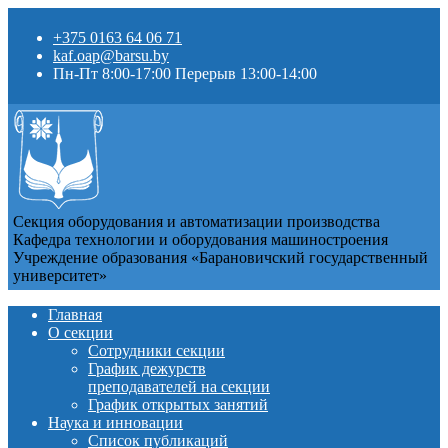
+375 0163 64 06 71
kaf.oap@barsu.by
Пн-Пт 8:00-17:00 Перерыв 13:00-14:00
Секция оборудования и автоматизации производства
Кафедра технологии и оборудования машиностроения
Учреждение образования «Барановичский государственный
университет»
Главная
О секции
Сотрудники секции
График дежурств
преподавателей на секции
График открытых занятий
Наука и инновации
Список публикаций