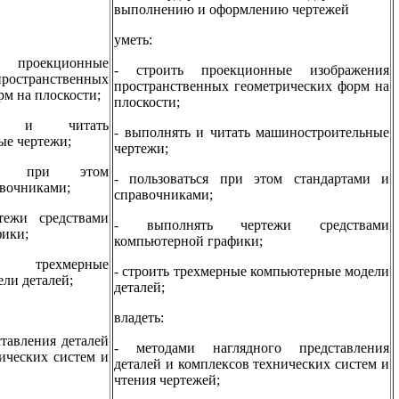
выполнению и оформлению чертежей
уметь:
роекционные
- строить проекционные изображения
остранственных
пространственных геометрических форм на
рм на плоскости;
плоскости;
ь и читать
- выполнять и читать машиностроительные
ые чертежи;
чертежи;
ся при этом
- пользоваться при этом стандартами и
авочниками;
справочниками;
тежи средствами
- выполнять чертежи средствами
фики;
компьютерной графики;
трехмерные
- строить трехмерные компьютерные модели
ли деталей;
деталей;
владеть:
ставления деталей
- методами наглядного представления
ических систем и
деталей и комплексов технических систем и
чтения чертежей;