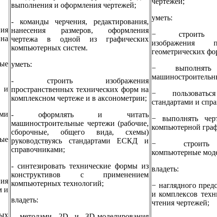
чертежей;
выполнения и оформления чертежей;
уметь:
- команды черчения, редактирования,
ия
нанесения размеров, оформления
− строить п
 на
чертежа в одной из графических
изображения пр
компьютерных систем.
геометрических фо
ные
уметь:
− выполнят
машиностроительн
- строить изображения
и и
пространственных технических форм на
− пользовать
комплексном чертеже и в аксонометрии;
стандартами и спр
ми
- оформлять и читать
− выполнять чер
машиностроительные чертежи (рабочие,
компьютерной гра
сборочные, общего вида, схемы)
ые
руководствуясь стандартами ЕСКД и
− строить 
справочниками;
компьютерные моде
- синтезировать технические формы из
владеть:
конструктивов с применением
ия
компьютерных технологий;
− наглядного пред
м и
и комплексов техн
владеть:
чтения чертежей;
ных
- методами 2D и ЗD-моделирования