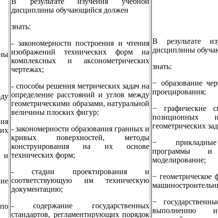
В результате изучения учебной
дисциплины обучающийся должен
знать:
В результате из
- закономерности построения и чтения
дисциплины обуча
изображений технических форм на
ны
комплексных и аксонометрических
знать:
чертежах;
− образование че
- способы решения метрических задач на
проецирования;
определение расстояний и углов между
ду
геометрическими образами, натуральной
− графические с
величины плоских фигур;
позиционных и
ия
геометрических зад
- закономерности образования гранных и
их
кривых поверхностей, методы
− прикладные
конструирования на их основе
программы и 
технических форм;
 и
моделирование;
- стадии проектирования и
− геометрическое 
соответствующую им техническую
ие
машиностроительны
документацию;
− государственн
- содержание государственных
по
выполнению и
стандартов, регламентирующих порядок