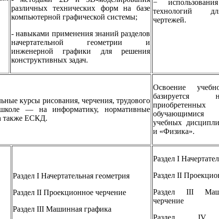
− использовани
различных технических форм на базе
технологий дл
компьютерной графической системы;
чертежей.
- навыками применения знаний разделов
начертательной геометрии и
инженерной графики для решения
конструктивных задач.
Освоение учебн
базируется 
ьные курсы рисования, черчения, трудового
приобрете
 школе — на информатику, нормативные
обучающимися 
а также ЕСКД.
учебных дисципли
и «Физика».
Раздел I Начертате
Раздел II Проекцио
Раздел I Начертательная геометрия
Раздел III Маши
Раздел II Проекционное черчение
черчение
Раздел III Машинная графика
Раздел IV К