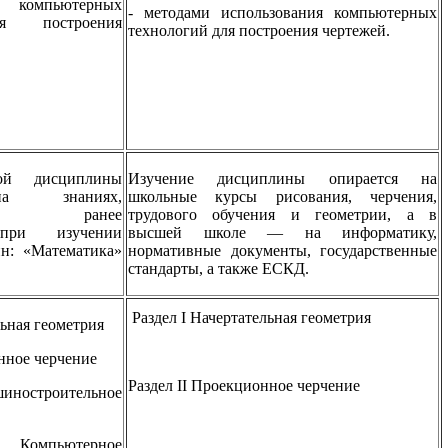
я компьютерных
- методами использования компьютерных
я построения
технологий для построения чертежей.
ой дисциплины
Изучение дисциплины опирается на
на знаниях,
школьные курсы рисования, черчения,
нных ранее
трудового обучения и геометрии, а в
при изучении
высшей школе — на информатику,
н: «Математика»
нормативные документы, государственные
стандарты, а также ЕСКД.
Раздел I Начертательная геометрия
льная геометрия
нное черчение
Раздел II Проекционное черчение
ностроительное
омпьютерное