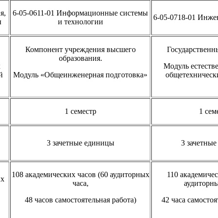
я,
6-05-0611-01 Информационные системы
6-05-0718-01 Инже
ы
и технологии
Компонент учреждения высшего
Государственн
образования.
х
Модуль естеств
й
Модуль «Общеинженерная подготовка»
общетехническ
1 семестр
1 сем
3 зачетные единицы
3 зачетны
108 академических часов (60 аудиторных
110 академичес
ых
часа,
аудиторны
48 часов самостоятельная работа)
42 часа самостоя