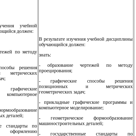
учения учебной
ющийся должен:
В результате изучения учебной дисциплины
обучающийся должен:
ртежей по методу
знать:
- образование чертежей по методу
пособы решения
проецирования;
 метрических
ач;
- графические способы решения
позиционных и метрических
 графические
геометрических задач;
компьютерное
- прикладные графические программы и
компьютерное моделирование;
формообразование
х деталей;
- геометрическое формообразование
машиностроительных деталей;
ые стандарты по
 оформлению
- государственные стандарты по