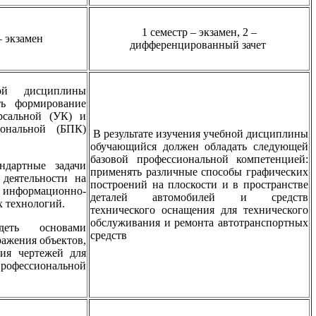
1 семестр – экзамен, 2 –
– экзамен
дифференцированный зачет
ой дисциплины
ть формирование
рсальной (УК) и
иональной (БПК)
В результате изучения учебной дисциплины
обучающийся должен обладать следующей
базовой профессиональной компетенцией:
ндартные задачи
применять различные способы графических
 деятельности на
построений на плоскости и в пространстве
я информационно-
деталей автомобилей и средств
 технологий.
технического оснащения для технического
обслуживания и ремонта автотранспортных
ть основами
средств
ражения объектов,
ния чертежей для
профессиональной