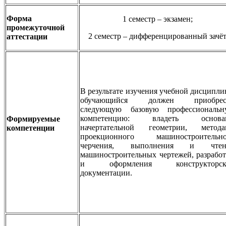
Форма
1 семестр – экзамен;
промежуточной
2 семестр – дифференцированный зачё
аттестации
В результате изучения учебной дисципл
обучающийся должен приобрес
следующую базовую профессиональн
компетенцию: владеть основа
Формируемые
начертательной геометрии, метода
компетенции
проекционного машиностроительно
черчения, выполнения и чтен
машиностроительных чертежей, разрабо
и оформления конструкторск
документации.