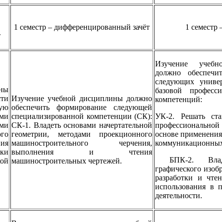
1 семестр – дифференцированный зачёт
1 семестр 
т
Изучение учебн
должно обеспечи
следующих униве
ины
базовой професс
ти
Изучение учебной дисциплины должно
компетенций:
ую
обеспечить формирование следующей
ми
специализированной компетенции (СК):
УК-2. Решать ста
ми
СК-1. Владеть основами начертательной
профессиональной
го
геометрии, методами проекционного
основе применени
ия
машиностроительного черчения,
коммуникационных
тки
выполнения и чтения
БПК-2. Владе
ой
машиностроительных чертежей.
графического изоб
разработки и чте
использования в 
деятельности.