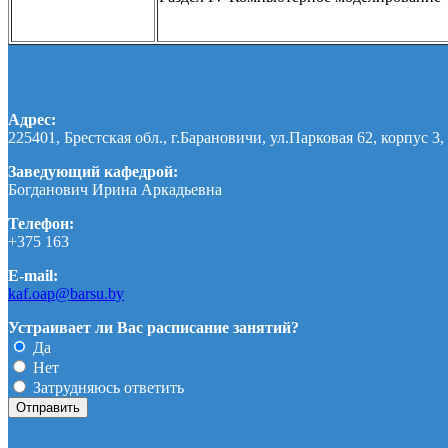
Адрес:
225401, Брестская обл., г.Барановичи, ул.Парковая 62, корпус 3, 
Заведующий кафедрой:
Богданович Ирина Аркадьевна
Телефон:
+375 163
E-mail:
kaf.oap@barsu.by
Устраивает ли Вас расписание занятий?
Да
Нет
Затрудняюсь ответить