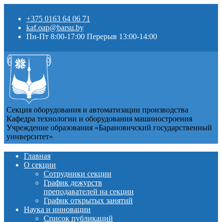
+375 0163 64 06 71
kaf.oap@barsu.by
Пн-Пт 8:00-17:00 Перерыв 13:00-14:00
Секция оборудования и автоматизации производства
Кафедра технологии и оборудования машиностроения
Учреждение образования «Барановичский государственный
университет»
Главная
О секции
Сотрудники секции
График дежурств
преподавателей на секции
График открытых занятий
Наука и инновации
Список публикаций