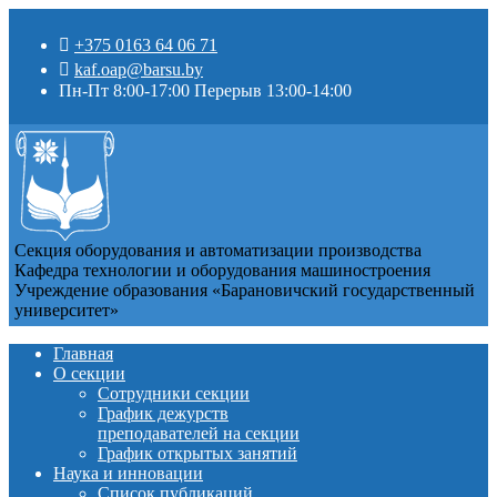
+375 0163 64 06 71
kaf.oap@barsu.by
Пн-Пт 8:00-17:00 Перерыв 13:00-14:00
Секция оборудования и автоматизации производства
Кафедра технологии и оборудования машиностроения
Учреждение образования «Барановичский государственный
университет»
Главная
О секции
Сотрудники секции
График дежурств
преподавателей на секции
График открытых занятий
Наука и инновации
Список публикаций