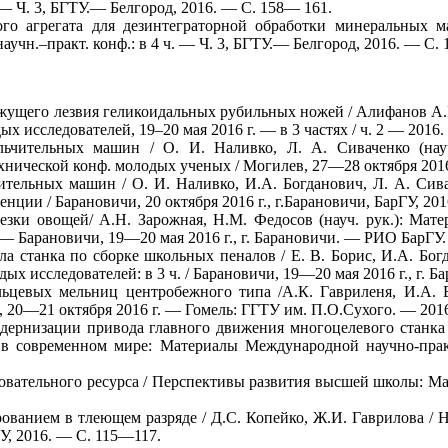
 — Ч. 3, БГТУ.— Белгород, 2016. — С. 158— 161.
го агрегата для дезинтеграторной обработки минеральных ма
учн.–практ. конф.: в 4 ч. — Ч. 3, БГТУ.— Белгород, 2016. — С.
ущего лезвия геликоидальных рубильных ножей / Алифанов А.В.
х исследователей, 19–20 мая 2016 г. — в 3 частях / ч. 2 — 201
ьчительных машин / О. И. Наливко, Л. А. Сиваченко (науч
еской конф. молодых ученых / Могилев, 27—28 октября 2016 г.,
ительных машин / О. И. Наливко, И.А. Богданович, Л. А. Сив
и / Барановичи, 20 октября 2016 г., г.Барановичи, БарГУ, 201
езки овощей/ А.Н. Зарожная, Н.М. Федосов (науч. рук.): Ма
— Барановичи, 19—20 мая 2016 г., г. Барановичи. — РИО БарГУ. —
а станка по сборке школьных пеналов / Е. В. Борис, И.А. Бог
исследователей: в 3 ч. / Барановичи, 19—20 мая 2016 г., г. Ба
льцевых мельниц центробежного типа /А.К. Гавриленя, И.А.
ь, 20—21 октября 2016 г. — Гомель: ГГТУ им. П.О.Сухого. — 201
одернизации привода главного движения многоцелевого станк
 в современном мире: Материалы Международной научно-практ
овательного ресурса / Перспективы развития высшей школы: Ма
ованием в тлеющем разряде / Д.С. Копейко, Ж.И. Гаврилова /
ТУ, 2016. — С. 115—117.