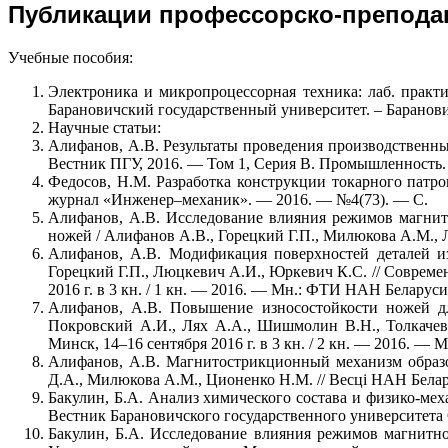
Публикации профессорско-преподава
Учебные пособия:
Электроника и микропроцессорная техника: лаб. практ
Барановичский государственный университет. – Баранови
Научные статьи:
Алифанов, А.В. Результаты проведения производственны
Вестник ПГУ, 2016. — Том 1, Серия В. Промышленность.
Федосов, Н.М. Разработка конструкции токарного патр
журнал «Инженер–механик». — 2016. –– №4(73). — С.
Алифанов, А.В. Исследование влияния режимов магнит
ножей / Алифанов А.В., Горецкий Г.П., Милюкова А.М.,
Алифанов, А.В. Модификация поверхностей деталей и
Горецкий Г.П., Люцкевич А.И., Юркевич К.С. // Современ
2016 г. в 3 кн. / 1 кн. — 2016. — Мн.: ФТИ НАН Беларус
Алифанов, А.В. Повышение износостойкости ножей дл
Покровский А.И., Лях А.А., Шишмолин В.Н., Толкачева
Минск, 14–16 сентября 2016 г. в 3 кн. / 2 кн. — 2016. 
Алифанов, А.В. Магнитострикционный механизм образо
Д.А., Милюкова А.М., Ционенко Н.М. // Весці НАН Беларус
Бакулин, Б.А. Анализ химического состава и физико-меха
Вестник Барановичского государственного университета
Бакулин, Б.А. Исследование влияния режимов магнитно-