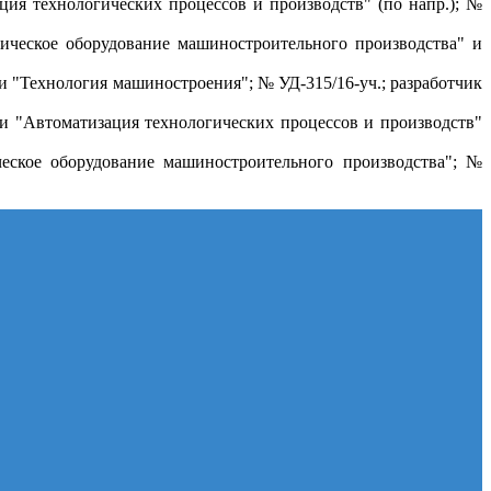
ия технологических процессов и производств" (по напр.); №
ическое оборудование машиностроительного производства" и
 "Технология машиностроения"; № УД-315/16-уч.; разработчик
ти "Автоматизация технологических процессов и производств"
еское оборудование машиностроительного производства"; №