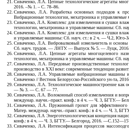
Сиваченко, Л.А. Цепные технологические агрегаты много
2016. –№ 1. – С. 78–86.
Сиваченко, Л.А. Разработка основных подходов к пр
Вибрационные технологии, мехатроника и управляемые маш
Сиваченко, Л.А. Комплекс для измельчения и сушки влажн
технологии, мехатроника и управляемые машины: Сб. науч.
Сиваченко. Л.А. Комплекс для измельчения и сушки влаж
и управляемые машины: Сб. науч. ст.: в 2 ч. — Ч.2, Юго-
Сиваченко, Л.А. Вибровалковый измельчитель и основы ег
Сб. науч. трудов. — ЛНТУ. — Выпуск № 5. — Луцк, 2016
Сиваченко, Л.А. Цепные агрегаты многоцелевого наз
технологии, мехатроника и управляемые машины: Сб. науч.
Сиваченко, Л.А. Передовые производственные технологи
производство в ХХI веке: современные тенденции развити
Сиваченко, Л.А. Управляемые вибрационные машины и 
Сиваченко // Вестник Белорусско-Российского ун-та, 20
Сиваченко, Л.А. Технологическое машиностроение как ос
— № 3. — С. 67 — 77.
Сиваченко, Л.А. Волоконный способ измельчения и вопро
междунар. научн.–практ. конф.: в 4 ч. — Ч. 3, БГТУ.— Бе
Сиваченко, Л.А. Пружинный грохот для эффективного 
Матер. междунар. научн.–практ. конф.: в 4 ч. — Ч. 3, БГ
Сиваченко, Л.А Энерготехнологическая концепция национ
конф.: в 4 ч. — Ч. 3, БГТУ.— Белгород, 2016. —С.152—15
Сиваченко, Л.А Интенсификация процессов массоподгот