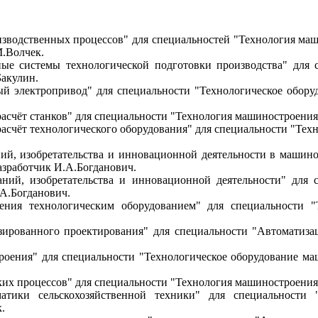
зводственных процессов" для специальностей "Технология маш
М.Волчек.
ые системы технологической подготовки производства" для с
Бакулин.
 электропривод" для специальности "Технологическое оборуд
счёт станков" для специальности "Технология машиностроения"
асчёт технологического оборудования" для специальности "Тех
й, изобретательства и инновационной деятельности в машино
азработчик И.А.Богданович.
ний, изобретательства и инновационной деятельности" для с
.А.Богданович.
ния технологическим оборудованием" для специальности "Т
ированного проектирования" для специальности "Автоматизац
оения" для специальности "Технологическое оборудование маш
х процессов" для специальности "Технология машиностроения"
тики сельскохозяйственной техники" для специальности "Т
.