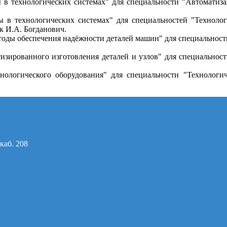
в технологических системах" для специальности "Автоматизац
 в технологических системах" для специальностей "Технолог
к И.А. Богданович.
оды обеспечения надёжности деталей машин" для специальности
изированного изготовления деталей и узлов" для специальнос
нологического оборудования" для специальности "Технологич
каб. 208