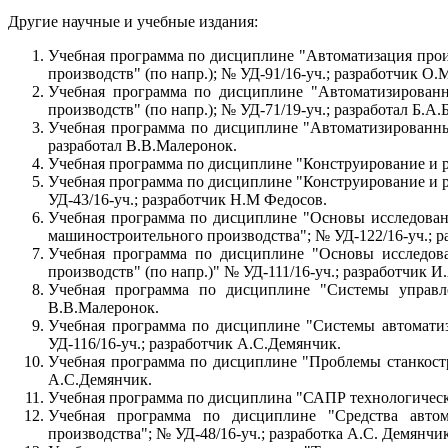
Другие научные и учебные издания:
Учебная программа по дисциплине "Автоматизация прои
производств" (по напр.); № УД-91/16-уч.; разработчик О.
Учебная программа по дисциплине "Автоматизированн
производств" (по напр.); № УД-71/19-уч.; разработал Б.А.
Учебная программа по дисциплине "Автоматизированный
разработал В.В.Малеронок.
Учебная программа по дисциплине "Конструирование и ра
Учебная программа по дисциплине "Конструирование и р
УД-43/16-уч.; разработчик Н.М Федосов.
Учебная программа по дисциплине "Основы исследовани
машиностроительного производства"; № УД-122/16-уч.; р
Учебная программа по дисциплине "Основы исследова
производств" (по напр.)" № УД-111/16-уч.; разработчик И
Учебная программа по дисциплине "Системы управле
В.В.Малеронок.
Учебная программа по дисциплине "Системы автоматиз
УД-116/16-уч.; разработчик А.С.Демянчик.
Учебная программа по дисциплине "Проблемы станкостр
А.С.Демянчик.
Учебная программа по дисциплина "САПР технологически
Учебная программа по дисциплине "Средства автома
производства"; № УД-48/16-уч.; разработка А.С. Демянчик