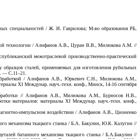
ых специальностей / Ж. И. Гаврилова; М-во образования РБ,
й технологии / Алифанов А.В., Цуран В.В., Милюкова А.М. //
Республиканский межотраслевой производственно-практический
у образцов сталей, применяемых для изготовления рубильных
. — С.11–21.
бработкой / Алифанов А.В., Юркевич С.Н., Милюкова А.М.,
ериалы XI Междунар. науч.-техн. конф., Минск, 14-16 сентября
работки // Алифанов А.В., Милюкова А.М., Бурносов Н.В.,
тки материалов: материалы XI Междунар. науч.-техн. конф.,
агнитно-импульсном воздействии / Алифанов А.В., Ционенко
го механизма ткацкого станка / Б.А. Бакулин, Ю.К. Калугин //
талей батанного механизма ткацкого станка / Б.А.Бакулин //