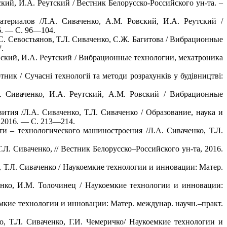
кий, И.А. Реутский / Вестник Белорусско-Российского ун-та. –
териалов /Л.А. Сиваченко, А.М. Ровский, И.А. Реутский /
6. — С. 96—104.
С. Севостьянов, Т.Л. Сиваченко, С.Ж. Багитова / Вибрационные
.
овский, И.А. Реутский / Вибрационные технологии, мехатроника
ик / Сучаснi технологii та методи розрахункiв у будiвництвi:
. Сиваченко, И.А. Реутский, А.М. Ровский / Вибрационные
тия /Л.А. Сиваченко, Т.Л. Сиваченко / Образование, наука и
, 2016. — С. 213—214.
 – технологического машиностроения /Л.А. Сиваченко, Т.Л.
. Сиваченко, // Вестник Белорусско–Российского ун-та, 2016.
, Т.Л. Сиваченко / Наукоемкие технологии и инновации: Матер.
нко, И.М. Толочинец / Наукоемкие технологии и инновации:
мкие технологии и инновации: Матер. междунар. научн.–практ.
, Т.Л. Сиваченко, Г.И. Чемеричко/ Наукоемкие технологии и