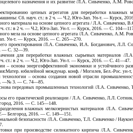
целевого назначения и их развитие /Л.А. Сиваченко, А.М. Ровс
оектированию цепных агрегатов для переработки влажных ма
ины: Сб. науч. ст.: в 2 ч. — Ч.2, Юго-Зап. Ун-т. — Курск, 201
ого материала на основе цепного агрегата / Л.А. Сиваченко, В.
 ст.: в 2 ч. — Ч.2, Юго-Зап. Ун-т. — Курск, 2016. — С. 104—117
ного мела на основе цепного агрегата /Л.А. Сиваченко, А.М. Р
Зап. Ун-т. — Курск, 2016. — С. 265—270.
о проектирования /Л.А. Сиваченко, И.А. Богданович, Л.Л. Сотн
. — С. 32—39.
начения для переработки влажных сырьевых материалов /Л.А
 ст.: в 2 ч. — Ч.2, Юго-Зап. Ун-т. — Курск, 2016. — С. 41—47.
и – основа энергоэффективной экономики и устойчивого разви
я:Матер. юбилейной междунар. конф. / Могилев, Бел.-Рос. ун-т
технологии – основа создания новой отрасли промышленности
16. —№ 3. — С. 74—85.
нова передовых промышленных технологий /Л.А. Сиваченко, Т.Л
сы его практической реализации / Л.А. Сиваченко, Л.Л. Сотник
лгород, 2016. — С. 145—148.
разделения влажных мелкозернистых материалов /Л.А. Сиваче
ТУ.— Белгород, 2016. — С. 149—151.
альной безопасности /Л.А. Сиваченко, Т.Л. Сиваченко / Наукое
7.
овки при производстве силикатного кирпича /Л.А. Сиваченко