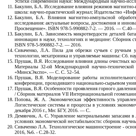
Успехи современной науки: Международный научно-иссле
Бакулин, Б.А. Исследование влияния режимов магнитно-и
школа: научно-практический журнал; Издательство «Инф
Бакулин, Б.А. Влияния магнитно-импульсной обработ
исследования: актуальные вопросы, достижения и иннов
Просвещение». ISВN 978-5-990882-7-2. — 2016. — С.40—
Бакулин, Б.А. Зависимость микротвердости деталей бат
инновации в науке, технологиях и медицине: Сборник 
ISВN 978-5-990882-7-2. — 2016.
Сиваченко, Л.А. Пила для обрезки сучьев с ручным 
технологии, мехатроника и управляемые машины: Сб. науч
Прушак, В.Я. Исследование влияния длины очистных ком
Материалы 32-ой Международной научно-технической
«МинскЭкспо». — С. С. 52–54.
Прушак, В.Я. Моделирование работы исполнительного
конференции, проходившего национально-сырьевом униве
Прушак, В.Я. Особенности проявления горного давления 
/ Сборник материалов VII Интернациональной геомеханиче
Попова, Ж. А. Экономическая эффективность управлен
Логистические системы и процессы в условиях экономи
декабря 2016 г., Мн: БГУ, 2016. — С.
Демянчик, А. С. Управление материальными запасами в 
условиях экономической нестабильности: сборник научны
Сиваченко Л.А. Технологическое машиностроение - основ
2016, №6. - С.28-32.