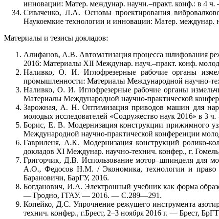
инновации: Матер. междунар. научн.–практ. конф.: в 4 ч.
Сиваченко, Л.А. Основы проектирования вибровалково
Наукоемкие технологии и инновации: Матер. междунар. на
Материалы и тезисы докладов:
Алифанов, А.В. Автоматизация процесса шлифования реж
2016: Материалы XII Междунар. науч.–практ. конф. молоды
Наливко, О. И. Иглофрезерные рабочие органы измел
промышленности: Материалы Международной научно-технич
Наливко, О. И. Иглофрезерные рабочие органы измельч
Материалы Международной научно-практической конференци
Зарожная, А. Н. Оптимизация приводов машин для нар
молодых исследователей «Содружество наук 2016» в 3 ч. 
Борис, Е. В. Модернизация конструкции прижимного узл
Международной научно-практической конференции молодых 
Гавриленя, А.К. Модернизация конструкций ролико-ко
докладов XI Междунар. научно-технич. конфер., г. Гомел
Григорчик, Д.В. Использование мотор–шпинделя для м
А.О., Федосов Н.М. / Экономика, технологии и право
Барановичи, БарГУ, 2016.
Богданович, И.А. Электронный учебник как форма образ
— Гродно, ГГАУ. — 2016. — С.289—291.
Копейко, Д.С. Упрочнение режущего инструмента азотир
технич. конфер., г.Брест, 2–3 ноября 2016 г. — Брест, БрГ