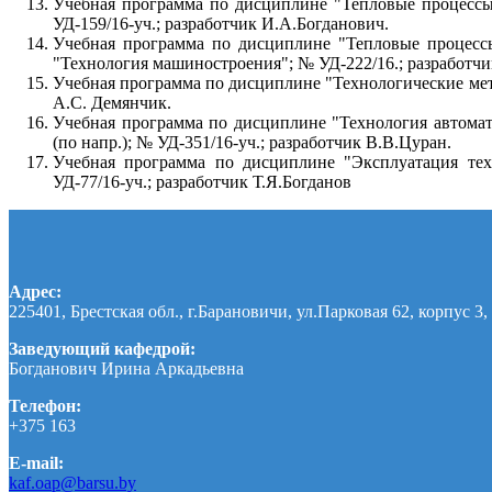
Учебная программа по дисциплине "Тепловые процессы 
УД-159/16-уч.; разработчик И.А.Богданович.
Учебная программа по дисциплине "Тепловые процессы
"Технология машиностроения"; № УД-222/16.; разработчи
Учебная программа по дисциплине "Технологические мет
А.С. Демянчик.
Учебная программа по дисциплине "Технология автомат
(по напр.); № УД-351/16-уч.; разработчик В.В.Цуран.
Учебная программа по дисциплине "Эксплуатация тех
УД-77/16-уч.; разработчик Т.Я.Богданов
Адрес:
225401, Брестская обл., г.Барановичи, ул.Парковая 62, корпус 3, 
Заведующий кафедрой:
Богданович Ирина Аркадьевна
Телефон:
+375 163
E-mail:
kaf.oap@barsu.by