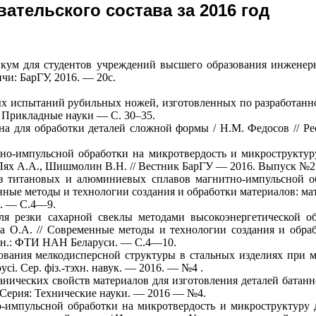
тельского состава за 2016 год
икум для студентов учреждений высшего образования инженерн
чи: БарГУ, 2016. — 20с.
х испытаний рубильных ножей, изготовленных по разработанно
 Прикладные науки — С. 30–35.
она для обработки деталей сложной формы / Н.М. Федосов // 
но-импульсной обработки на микротвердость и микроструктур
 Лях А.А., Шишмолин В.Н. // Вестник БарГУ — 2016. Выпуск №2
з титановых и алюминиевых сплавов магнитно-импульсной о
ные методы и технологии создания и обработки материалов: мат
и. — С.4—9.
я резки сахарной свеклы методами высокоэнергетической об
 О.А. // Современные методы и технологии создания и обрабо
— Мн.: ФТИ НАН Беларуси. — С.4—10.
вания мелкодисперсной структуры в стальных изделиях при м
і. Сер. фіз.-тэхн. навук. — 2016. — №4 .
нических свойств материалов для изготовления деталей батанно
 Серия: Технические науки. — 2016 — №4.
импульсной обработки на микротвердость и микроструктуру де