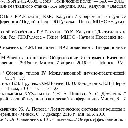
», ISSN 2412-6608, Серия: Технические науки. — №9. — 2016.
низма ткацкого станка / Б.А.Бакулин, Ю.К. Калугин // Высшая
 СТБ / Б.А.Бакулин, Ю.К. Калугин / Современные научные
еренции / Под общ. Ред. Г.Ю.Гуляева – Пенза: МЦНС «Наука и
ьсной обработки / Б.А.Бакулин, Ю.К. Калугин / Достижения и
общ. Ред. Г.Ю.Гуляева – Пенза: МЦНС «Наука и Просвещение».
Сиваченко, И.М.Толочинец, ИА.Богданович / Вибрационные
.
М.Волчек / Технология. Оборудование. Инструмент. Качество:
оение – 2016», г. Минск ,7 апреля 2016 г. — Минск, ЗАО
к / Сборник трудов IV Международной научно-практической
 — С. 34—37.
стов / В.Я. Прушак, О.М.Волчек, Н.Ю. Кондратчик, Е.В. Щерба
 — 1 том, 2016. — С. 117–123.
льзованием XYZ-анализа / Ж. А. Попова, А. С. Демянчик //
дной заочной научно-практической конференции / Минск, 6—7
Демянчик, Ж. А. Попова / Логистические системы и процессы в
енции / Минск, 6—7 декабря 2016 г., Мн: БГУ, 2016.
/ Л.А. Сиванченко, Т.Л. Сиваченко // Энергоэффективность. -