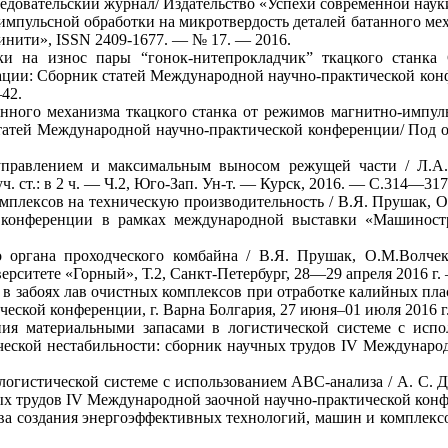
довательский журнал/ Издательство «Успехи современной науки
мпульсной обработки на микротвердость деталей батанного меха
инити», ISSN 2409-1677. — № 17. — 2016.
ки на износ пары “гонок-нитепрокладчик” ткацкого станка
ации: Сборник статей Международной научно-практической конф
42.
анного механизма ткацкого станка от режимов магнитно-импул
статей Международной научно-практической конференции/ Под 
управлением и максимальным выносом режущей части / Л.А.
. ст.: в 2 ч. — Ч.2, Юго-Зап. Ун-т. — Курск, 2016. — С.314—317
плексов на техническую производительность / В.Я. Прушак, О.
 конференции в рамках международной выставки «Машиностр
 органа проходческого комбайна / В.Я. Прушак, О.М.Волче
рситете «Горный», Т.2, Санкт-Петербург, 28—29 апреля 2016 г.
в забоях лав очистных комплексов при отработке калийных пла
ской конференции, г. Варна Болгария, 27 июня–01 июля 2016 г.
ия материальными запасами в логистической системе с испо
ческой нестабильности: сборник научных трудов IV Междунаро
логистической системе с использованием ABC-анализа / А. С. 
х трудов IV Международной заочной научно-практической конфер
а создания энергоэффективных технологий, машин и комплексов 