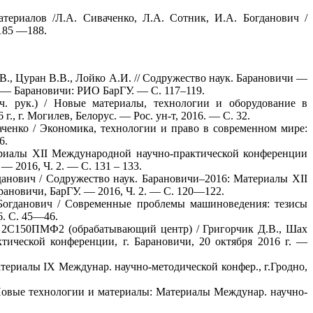
териалов /Л.А. Сиваченко, Л.А. Сотник, И.А. Богданович /
 185 —188.
, Цуран В.В., Лойко А.И. // Содружество наук. Барановичи —
6. — Барановичи: РИО БарГУ. — С. 117–119.
. рук.) / Новые материалы, технологии и оборудование в
 г. Могилев, Белорус. — Рос. ун-т, 2016. — С. 32.
аченко / Экономика, технологии и право в современном мире:
6.
териалы XII Международной научно-практической конференции
 2016, Ч. 2. — С. 131 – 133.
данович / Содружество наук. Барановичи–2016: Материалы XII
рановичи, БарГУ. — 2016, Ч. 2. — С. 120—122.
 Богданович / Современные проблемы машиноведения: тезисы
6. С. 45—46.
а 2С150ПМФ2 (обрабатывающий центр) / Григорчик Д.В., Шах
ической конференции, г. Барановичи, 20 октября 2016 г. —
териалы IX Междунар. научно-методической конфер., г.Гродно,
 Новые технологии и материалы: Материалы Междунар. научно-