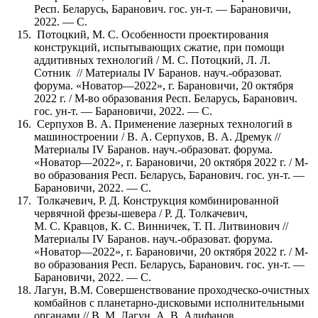
Респ. Беларусь, Баранович. гос. ун-т. — Барановичи,
2022. — С.
Потоцкий, М. С. Особенности проектирования
конструкций, испытывающих сжатие, при помощи
аддитивных технологий / М. С. Потоцкий, Л. Л.
Сотник // Материалы IV Баранов. науч.-образоват.
форума. «Новатор—2022», г. Барановичи, 20 октября
2022 г. / М-во образования Респ. Беларусь, Баранович.
гос. ун-т. — Барановичи, 2022. — С.
Серпухов В. А. Применение лазерных технологий в
машиностроении / В. А. Серпухов, В. А. Дремук //
Материалы IV Баранов. науч.-образоват. форума.
«Новатор—2022», г. Барановичи, 20 октября 2022 г. / М-
во образования Респ. Беларусь, Баранович. гос. ун-т. —
Барановичи, 2022. — С.
Толкачевич, Р. Д. Конструкция комбинированной
червячной фрезы-шевера / Р. Д. Толкачевич,
М. С. Кравцов, К. С. Винничек, Т. П. Литвинович //
Материалы IV Баранов. науч.-образоват. форума.
«Новатор—2022», г. Барановичи, 20 октября 2022 г. / М-
во образования Респ. Беларусь, Баранович. гос. ун-т. —
Барановичи, 2022. — С.
Лагун, В.М. Совершенствование проходческо-очистных
комбайнов с планетарно-дисковыми исполнительными
органами // В. М. Лагун, А. В. Алифанов,