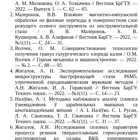
А. М. Милюкова, О. А. Толкачева // Вестник БрГТУ. —
2022. — Выпуск 1. — С. 62 — 65.
Малеронок, В.В. Влияние магнитно-импульсной
обработки на фазовые переходы в поверхностном слое
режущего осевого инструмента из инструментальной
стали / В. В. Малеронок, А. В.
Кушнеров, А. В. Алифанов // Вестник БарГУ. — 2022. —
№1(11). — С. 24 — 31.
Волчек, О. М. Совершенствование технологии
получения гранул галургического хлорида калия / О.М.
Волчек // Горная механика и машиностроение. — 2022.
— № 2. — С. 88 — 95.
Жигалов, А. Н. Экспериментальные исследование
микроструктуры быстрорежущей стали Р6М5,
упрочненной аэродинамическим звуковым методом /
А.Н. Жигалов, И. А. Горавский // Вестник БарГУ.
Технич. науки. — 2022. —№1(11). — С. 14 — 23.
Налiўко, А. I. Методыка наблiжанага аналiзу сiлавога
ўзаемадзеяння ў здрабняльных машынах са
шчоткападобнымi звёнамi / А. I. Налiўко, С. I. Русан,
Л. А. Сiвачэнка, Т. Л. Сiвачэнка // Вестник БарГУ.
Технич. науки. — 2022. —№1(11). — С. 31 — 37.
Жигалов, А.Н. Исследования силовых параметров
процесса резания твердосплавным горно-режущим
инструментом из сплава ВК8, упрочненного