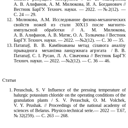
А. В. Алифанов, А. М. Милюкова, И. А. Богданович //
Вестник БарГУ. Технич. науки. — 2022. —№2(12). —
С. 24 — 29.
Милюкова, А.М. Исследование физико-механических
свойств ножей из стали 30Х13 после магнито-
импульсной обработки // А. М. Милюкова,
А. В. Алифанов, А. В. Матяс, О. А. Толкачева // Вестник
БарГУ. Технич. науки. — 2022. —№2(12). — С. 30 — 35.
Патапаў, В. В. Камбiнаваны метад сiлавога аналiзу
прываднога механiзма ланцужнага агрэгата / В. В.
Патапаў, С. I. Русан, Л. А. Сiвачэнка // Вестник БарГУ.
Технич. науки. — 2022. —№2(12). — С. 36 — 46.
Статьи
Peraschuk, S. V Influence of the pressing temperature of
halurgic potassium chloride on the operating conditions of the
granulation plants / S. V. Peraschuk, O. M. Volchek,
V. Y. Prushak. // Proceedings of the national academy of
sciences of Belarus. Physico-technical serie.— 2022 — Т.67,
№ 32(259). — С. 263 — 268.