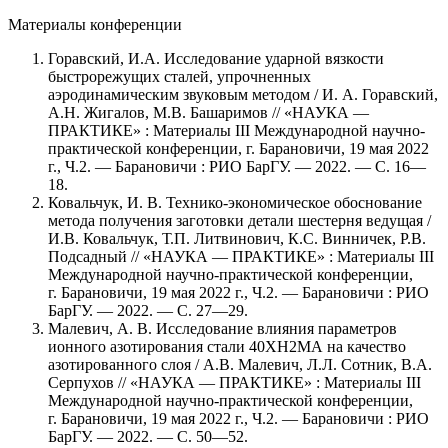
Материалы конференции
Горавский, И.А. Исследование ударной вязкости
быстрорежущих сталей, упрочненных
аэродинамическим звуковым методом / И. А. Горавский,
А.Н. Жигалов, М.В. Башаримов // «НАУКА —
ПРАКТИКЕ» : Материалы III Международной научно-
практической конференции, г. Барановичи, 19 мая 2022
г., Ч.2. — Барановичи : РИО БарГУ. — 2022. — С. 16—
18.
Ковальчук, И. В. Технико-экономическое обоснование
метода получения заготовки детали шестерня ведущая /
И.В. Ковальчук, Т.П. Литвинович, К.С. Винничек, Р.В.
Подсадный // «НАУКА — ПРАКТИКЕ» : Материалы III
Международной научно-практической конференции,
г. Барановичи, 19 мая 2022 г., Ч.2. — Барановичи : РИО
БарГУ. — 2022. — С. 27—29.
Малевич, А. В. Исследование влияния параметров
ионного азотирования стали 40ХН2МА на качество
азотированного слоя / А.В. Малевич, Л.Л. Сотник, В.А.
Серпухов // «НАУКА — ПРАКТИКЕ» : Материалы III
Международной научно-практической конференции,
г. Барановичи, 19 мая 2022 г., Ч.2. — Барановичи : РИО
БарГУ. — 2022. — С. 50—52.