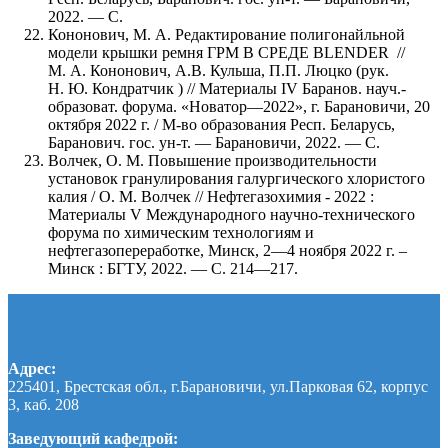
2022. — С.
Кононович, М. А. Редактирование полигонайльной
модели крышки ремня ГРМ В СРЕДЕ BLENDER //
М. А. Кононович, А.В. Кульша, П.П. Люцко (рук.
Н. Ю. Кондратчик ) // Материалы IV Баранов. науч.-
образоват. форума. «Новатор—2022», г. Барановичи, 20
октября 2022 г. / М-во образования Респ. Беларусь,
Баранович. гос. ун-т. — Барановичи, 2022. — С.
Волчек, О. М. Повышение производительности
установок гранулирования галургического хлористого
калия / О. М. Волчек // Нефтегазохимия - 2022 :
Материалы V Международного научно-технического
форума по химическим технологиям и
нефтегазопереработке, Минск, 2—4 ноября 2022 г. –
Минск : БГТУ, 2022. — С. 214—217.
Адрес:
225401, Брестская обл., г.Барановичи, ул.Парковая 62, корпус
3, каб. 208
Заведующий кафедрой: