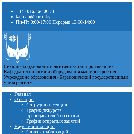
+375 0163 64 06 71
kaf.oap@barsu.by
Пн-Пт 8:00-17:00 Перерыв 13:00-14:00
Секция оборудования и автоматизации производства
Кафедра технологии и оборудования машиностроения
Учреждение образования «Барановичский государственный
университет»
Главная
О секции
Сотрудники секции
График дежурств
преподавателей на секции
График открытых занятий
Наука и инновации
Список публикаций