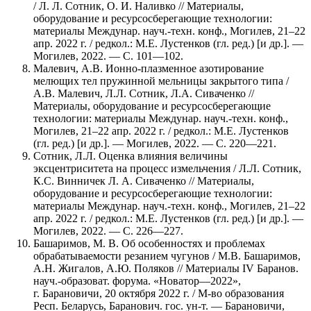
/ Л. Л. Сотник, О. И. Наливко // Материалы,
оборудование и ресурсосберегающие технологии:
материалы Междунар. науч.-техн. конф., Могилев, 21–22
апр. 2022 г. / редкол.: М.Е. Лустенков (гл. ред.) [и др.]. —
Могилев, 2022. — С. 101—102.
Малевич, А.В. Ионно-плазменное азотирование
мелющих тел пружинной мельницы закрытого типа /
А.В. Малевич, Л.Л. Сотник, Л.А. Сиваченко //
Материалы, оборудование и ресурсосберегающие
технологии: материалы Междунар. науч.-техн. конф.,
Могилев, 21–22 апр. 2022 г. / редкол.: М.Е. Лустенков
(гл. ред.) [и др.]. — Могилев, 2022. — С. 220—221.
Сотник, Л.Л. Оценка влияния величины
эксцентриситета на процесс измельчения / Л.Л. Сотник,
К.С. Винничек Л. А. Сиваченко // Материалы,
оборудование и ресурсосберегающие технологии:
материалы Междунар. науч.-техн. конф., Могилев, 21–22
апр. 2022 г. / редкол.: М.Е. Лустенков (гл. ред.) [и др.]. —
Могилев, 2022. — С. 226—227.
Башаримов, М. В. Об особенностях и проблемах
обрабатываемости резанием чугунов / М.В. Башаримов,
А.Н. Жигалов, А.Ю. Поляков // Материалы IV Баранов.
науч.-образоват. форума. «Новатор—2022»,
г. Барановичи, 20 октября 2022 г. / М-во образования
Респ. Беларусь, Баранович. гос. ун-т. — Барановичи,