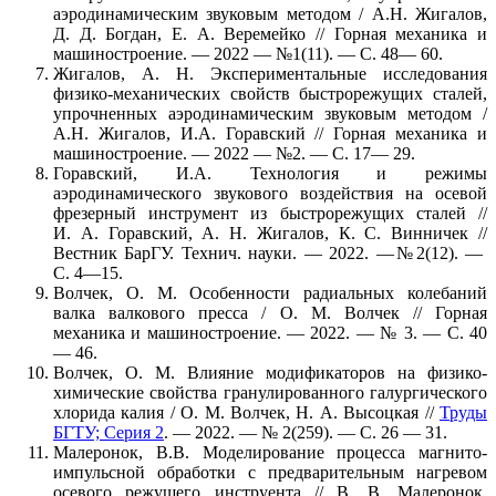
аэродинамическим звуковым методом / А.Н. Жигалов,
Д. Д. Богдан, Е. А. Веремейко // Горная механика и
машиностроение. — 2022 — №1(11). — С. 48— 60.
Жигалов, А. Н. Экспериментальные исследования
физико-механических свойств быстрорежущих сталей,
упрочненных аэродинамическим звуковым методом /
А.Н. Жигалов, И.А. Горавский // Горная механика и
машиностроение. — 2022 — №2. — С. 17— 29.
Горавский, И.А. Технология и режимы
аэродинамического звукового воздействия на осевой
фрезерный инструмент из быстрорежущих сталей //
И. А. Горавский, А. Н. Жигалов, К. С. Винничек //
Вестник БарГУ. Технич. науки. — 2022. —№2(12). —
С. 4—15.
Волчек, О. М. Особенности радиальных колебаний
валка валкового пресса / О. М. Волчек // Горная
механика и машиностроение. — 2022. — № 3. — С. 40
— 46.
Волчек, О. М. Влияние модификаторов на физико-
химические свойства гранулированного галургического
хлорида калия / О. М. Волчек, Н. А. Высоцкая //
Труды
БГТУ; Серия 2
. — 2022. — № 2(259). — С. 26 — 31.
Малеронок, В.В. Моделирование процесса магнито-
импульсной обработки с предварительным нагревом
осевого режущего инструента // В. В. Малеронок,