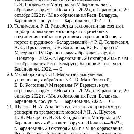
Т. Я. Богданова // Материалы IV Баранов. науч.-
образоват. форума. «Новатор—2022», г. Барановичи, 20
октября 2022 г. / М-во образования Респ. Беларусь,
Баранович. гос. ун-т. — Барановичи, 2022. — С.
Толкачевич, Р. Д. Разработка технологии нанесения и
подбор гальванического покрытия резьбовых
соединения стойкого в условиях агрессивной среды
портов и рудников «Беларуськалий» // Р. Д. Толкачевич,
А. С. Протасевич, Т. Я. Богданова, Ю. Е. Горбач //
Материалы IV Баранов. науч.-образоват. форума.
«Новатор—2022», г. Барановичи, 20 октября 2022 г. / М-
во образования Респ. Беларусь, Баранович. гос. ун-т. —
Барановичи, 2022. — С.
Матыборский, С. В. Магнитно-импульсная
упрочняющая обработка // С. В. Матыборский,
Е. В. Рогозина // Материалы IV Баранов. науч.-
образоват. форума. «Новатор—2022», г. Барановичи, 20
октября 2022 г. / М-во образования Респ. Беларусь,
Баранович. гос. ун-т. — Барановичи, 2022. — С.
Шустол, Н. А. Анализ компьютерных программ для
рендеринга трѐхмерных моделей // Н. А. Шустол,
П. В. Макарчик, Н. Ю. Кондратчик // Материалы IV
Баранов. науч.-образоват. форума. «Новатор—2022»,
г. Барановичи, 20 октября 2022 г. / М-во образования
Респ. Беларусь, Баранович. гос. ун-т. — Барановичи,