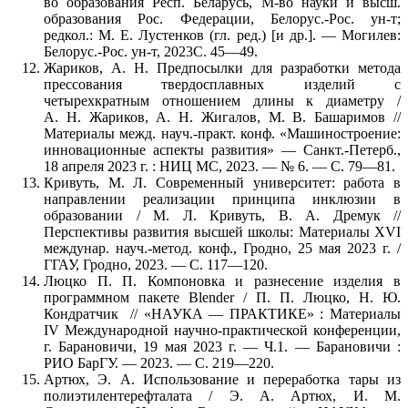
во образования Респ. Беларусь, М-во науки и высш.
образования Рос. Федерации, Белорус.-Рос. ун-т;
редкол.: М. Е. Лустенков (гл. ред.) [и др.]. — Могилев:
Белорус.-Рос. ун-т, 2023С. 45—49.
Жариков, А. Н. Предпосылки для разработки метода
прессования твердосплавных изделий с
четырехкратным отношением длины к диаметру /
А. Н. Жариков, А. Н. Жигалов, М. В. Башаримов //
Материалы межд. науч.-практ. конф. «Машиностроение:
инновационные аспекты развития» — Санкт.-Петерб.,
18 апреля 2023 г. : НИЦ МС, 2023. — № 6. — С. 79—81.
Кривуть, М. Л. Современный университет: работа в
направлении реализации принципа инклюзии в
образовании / М. Л. Кривуть, В. А. Дремук //
Перспективы развития высшей школы: Материалы XVI
междунар. науч.-метод. конф., Гродно, 25 мая 2023 г. /
ГГАУ, Гродно, 2023. — С. 117—120.
Люцко П. П. Компоновка и разнесение изделия в
программном пакете Blender / П. П. Люцко, Н. Ю.
Кондратчик // «НАУКА — ПРАКТИКЕ» : Материалы
IV Международной научно-практической конференции,
г. Барановичи, 19 мая 2023 г. — Ч.1. — Барановичи :
РИО БарГУ. — 2023. — С. 219—220.
Артюх, Э. А. Использование и переработка тары из
полиэтилентерефталата / Э. А. Артюх, И. М.