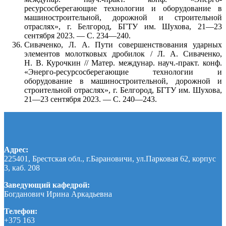
ресурсосберегающие технологии и оборудование в
машиностроительной, дорожной и строительной
отраслях», г. Белгород, БГТУ им. Шухова, 21—23
сентября 2023. — С. 234—240.
Сиваченко, Л. А. Пути совершенствования ударных
элементов молотковых дробилок / Л. А. Сиваченко,
Н. В. Курочкин // Матер. междунар. науч.-практ. конф.
«Энерго-ресурсосберегающие технологии и
оборудование в машиностроительной, дорожной и
строительной отраслях», г. Белгород, БГТУ им. Шухова,
21—23 сентября 2023. — С. 240—243.
Адрес:
225401, Брестская обл., г.Барановичи, ул.Парковая 62, корпус
3, каб. 208
Заведующий кафедрой:
Богданович Ирина Аркадьевна
Телефон:
+375 163