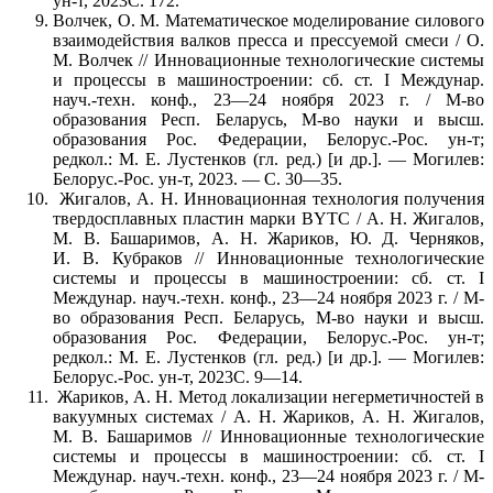
ун-т, 2023С. 172.
Волчек, О. М. Математическое моделирование силового
взаимодействия валков пресса и прессуемой смеси / О.
М. Волчек // Инновационные технологические системы
и процессы в машиностроении: сб. ст. I Междунар.
науч.-техн. конф., 23—24 ноября 2023 г. / М-во
образования Респ. Беларусь, М-во науки и высш.
образования Рос. Федерации, Белорус.-Рос. ун-т;
редкол.: М. Е. Лустенков (гл. ред.) [и др.]. — Могилев:
Белорус.-Рос. ун-т, 2023. — С. 30—35.
Жигалов, А. Н. Инновационная технология получения
твердосплавных пластин марки BYTC / А. Н. Жигалов,
М. В. Башаримов, А. Н. Жариков, Ю. Д. Черняков,
И. В. Кубраков // Инновационные технологические
системы и процессы в машиностроении: сб. ст. I
Междунар. науч.-техн. конф., 23—24 ноября 2023 г. / М-
во образования Респ. Беларусь, М-во науки и высш.
образования Рос. Федерации, Белорус.-Рос. ун-т;
редкол.: М. Е. Лустенков (гл. ред.) [и др.]. — Могилев:
Белорус.-Рос. ун-т, 2023С. 9—14.
Жариков, А. Н. Метод локализации негерметичностей в
вакуумных системах / А. Н. Жариков, А. Н. Жигалов,
М. В. Башаримов // Инновационные технологические
системы и процессы в машиностроении: сб. ст. I
Междунар. науч.-техн. конф., 23—24 ноября 2023 г. / М-