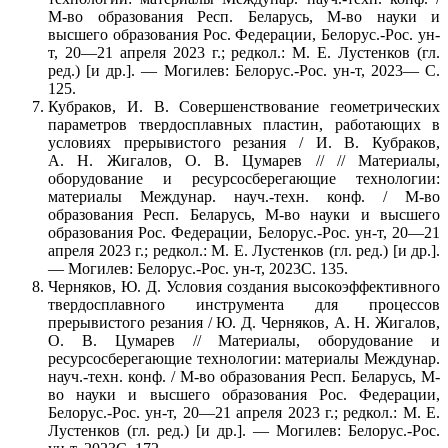
М-во образования Респ. Беларусь, М-во науки и
высшего образования Рос. Федерации, Белорус.-Рос. ун-
т, 20—21 апреля 2023 г.; редкол.: М. Е. Лустенков (гл.
ред.) [и др.]. — Могилев: Белорус.-Рос. ун-т, 2023— С.
125.
Кубраков, И. В. Совершенствование геометрических
параметров твердосплавных пластин, работающих в
условиях прерывистого резания / И. В. Кубраков,
А. Н. Жигалов, О. В. Цумарев // // Материалы,
оборудование и ресурсосберегающие технологии:
материалы Междунар. науч.-техн. конф. / М-во
образования Респ. Беларусь, М-во науки и высшего
образования Рос. Федерации, Белорус.-Рос. ун-т, 20—21
апреля 2023 г.; редкол.: М. Е. Лустенков (гл. ред.) [и др.].
— Могилев: Белорус.-Рос. ун-т, 2023С. 135.
Черняков, Ю. Д. Условия создания высокоэффективного
твердосплавного инструмента для процессов
прерывистого резания / Ю. Д. Черняков, А. Н. Жигалов,
О. В. Цумарев // Материалы, оборудование и
ресурсосберегающие технологии: материалы Междунар.
науч.-техн. конф. / М-во образования Респ. Беларусь, М-
во науки и высшего образования Рос. Федерации,
Белорус.-Рос. ун-т, 20—21 апреля 2023 г.; редкол.: М. Е.
Лустенков (гл. ред.) [и др.]. — Могилев: Белорус.-Рос.