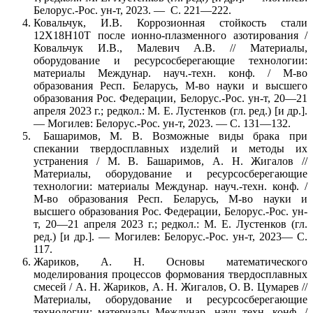
Белорус.-Рос. ун-т, 2023. — С. 221—222.
Ковальчук, И.В. Коррозионная стойкость стали
12Х18Н10Т после ионно-плазменного азотирования /
Ковальчук И.В., Малевич А.В. // Материалы,
оборудование и ресурсосберегающие технологии:
материалы Междунар. науч.-техн. конф. / М-во
образования Респ. Беларусь, М-во науки и высшего
образования Рос. Федерации, Белорус.-Рос. ун-т, 20—21
апреля 2023 г.; редкол.: М. Е. Лустенков (гл. ред.) [и др.].
— Могилев: Белорус.-Рос. ун-т, 2023. — С. 131—132.
Башаримов, М. В. Возможные виды брака при
спекании твердосплавных изделий и методы их
устранения / М. В. Башаримов, А. Н. Жигалов //
Материалы, оборудование и ресурсосберегающие
технологии: материалы Междунар. науч.-техн. конф. /
М-во образования Респ. Беларусь, М-во науки и
высшего образования Рос. Федерации, Белорус.-Рос. ун-
т, 20—21 апреля 2023 г.; редкол.: М. Е. Лустенков (гл.
ред.) [и др.]. — Могилев: Белорус.-Рос. ун-т, 2023— С.
117.
Жариков, А. Н. Основы математического
моделирования процессов формования твердосплавных
смесей / А. Н. Жариков, А. Н. Жигалов, О. В. Цумарев //
Материалы, оборудование и ресурсосберегающие
технологии: материалы Междунар. науч.-техн. конф. /