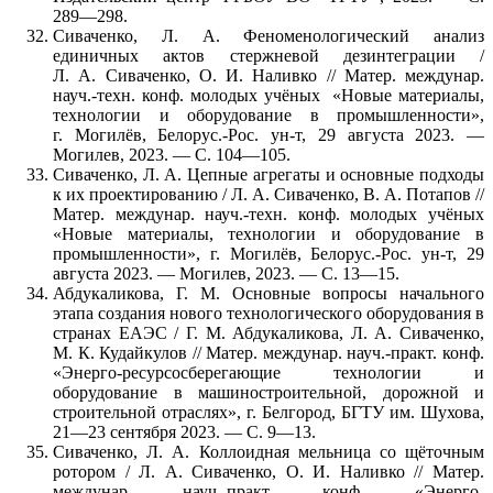
289—298.
Сиваченко, Л. А. Феноменологический анализ
единичных актов стержневой дезинтеграции /
Л. А. Сиваченко, О. И. Наливко // Матер. междунар.
науч.-техн. конф. молодых учёных «Новые материалы,
технологии и оборудование в промышленности»,
г. Могилёв, Белорус.-Рос. ун-т, 29 августа 2023. —
Могилев, 2023. — С. 104—105.
Сиваченко, Л. А. Цепные агрегаты и основные подходы
к их проектированию / Л. А. Сиваченко, В. А. Потапов //
Матер. междунар. науч.-техн. конф. молодых учёных
«Новые материалы, технологии и оборудование в
промышленности», г. Могилёв, Белорус.-Рос. ун-т, 29
августа 2023. — Могилев, 2023. — С. 13—15.
Абдукаликова, Г. М. Основные вопросы начального
этапа создания нового технологического оборудования в
странах ЕАЭС / Г. М. Абдукаликова, Л. А. Сиваченко,
М. К. Кудайкулов // Матер. междунар. науч.-практ. конф.
«Энерго-ресурсосберегающие технологии и
оборудование в машиностроительной, дорожной и
строительной отраслях», г. Белгород, БГТУ им. Шухова,
21—23 сентября 2023. — С. 9—13.
Сиваченко, Л. А. Коллоидная мельница со щёточным
ротором / Л. А. Сиваченко, О. И. Наливко // Матер.
междунар. науч.-практ. конф. «Энерго-