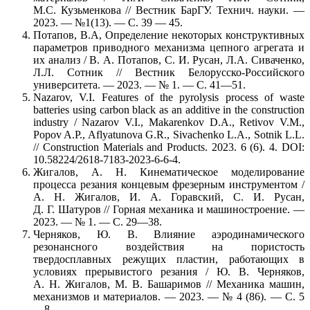
М.С. Кузьменкова // Вестник БарГУ. Технич. науки. —
2023. — №1(13). — С. 39 — 45.
Потапов, В.А, Определение некоторых конструктивных
параметров приводного механизма цепного агрегата и
их анализ / В. А. Потапов, С. И. Русан, Л.А. Сиваченко,
Л.Л. Сотник // Вестник Белорусско-Российского
университета. — 2023. — № 1. — С. 41—51.
Nazarov, V.I. Features of the pyrolysis process of waste
batteries using carbon black as an additive in the construction
industry / Nazarov V.I., Makarenkov D.A., Retivov V.M.,
Popov A.P., Aflyatunova G.R., Sivachenko L.A., Sotnik L.L.
// Construction Materials and Products. 2023. 6 (6). 4. DOI:
10.58224/2618-7183-2023-6-6-4.
Жигалов, А. Н. Кинематическое моделирование
процесса резания концевым фрезерным инструментом /
А. Н. Жигалов, И. А. Горавский, С. И. Русан,
Д. Г. Шатуров // Горная механика и машиностроение. —
2023. — № 1. — С. 29—38.
Черняков, Ю. В. Влияние аэродинамического
резонансного воздействия на пористость
твердосплавных режущих пластин, работающих в
условиях прерывистого резания / Ю. В. Черняков,
А. Н. Жигалов, М. В. Башаримов // Механика машин,
механизмов и материалов. — 2023. — № 4 (86). — С. 5
—8.