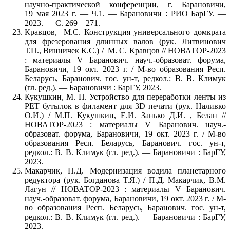
научно-практической конференции, г. Барановичи,
19 мая 2023 г. — Ч.1. — Барановичи : РИО БарГУ. —
2023. — С. 269—271.
Кравцов, М.С. Конструкция универсального домкрата
для фрезерования длинных валов (рук. Литвинович
Т.П., Винничек К.С.) / М. С. Кравцов // НОВАТОР-2023
: материалы V Баранович. науч.-образоват. форума,
Барановичи, 19 окт. 2023 г. / М-во образования Респ.
Беларусь, Баранович. гос. ун-т, редкол.: В. В. Климук
(гл. ред.). — Барановичи : БарГУ, 2023.
Кукушкин, М. П. Устройство для переработки ленты из
PET бутылок в филамент для 3D печати (рук. Наливко
О.И.) / М.П. Кукушкин, Е.И. Занько Д.И. , Белан //
НОВАТОР-2023 : материалы V Баранович. науч.-
образоват. форума, Барановичи, 19 окт. 2023 г. / М-во
образования Респ. Беларусь, Баранович. гос. ун-т,
редкол.: В. В. Климук (гл. ред.). — Барановичи : БарГУ,
2023.
Макарчик, П.Д. Модернизация водила планетарного
редуктора (рук. Богданова Т.Я.) / П.Д. Макарчик, В.М.
Лагун // НОВАТОР-2023 : материалы V Баранович.
науч.-образоват. форума, Барановичи, 19 окт. 2023 г. / М-
во образования Респ. Беларусь, Баранович. гос. ун-т,
редкол.: В. В. Климук (гл. ред.). — Барановичи : БарГУ,
2023.