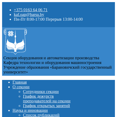
+375 0163 64 06 71
kaf.oap@barsu.by
Пн-Пт 8:00-17:00 Перерыв 13:00-14:00
Секция оборудования и автоматизации производства
Кафедра технологии и оборудования машиностроения
Учреждение образования «Барановичский государственный
университет»
Главная
О секции
Сотрудники секции
График дежурств
преподавателей на секции
График открытых занятий
Наука и инновации
Список публикаций