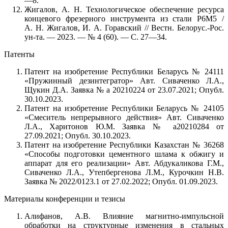
—8.
Жигалов, А. Н. Технологическое обеспечение ресурса
концевого фрезерного инструмента из стали Р6М5 /
А. Н. Жигалов, И. А. Горавский // Вестн. Белорус.-Рос.
ун-та. — 2023. — № 4 (60). — С. 27—34.
Патенты
Патент на изобретение Республики Беларусь № 24111
«Пружинный дезинтегратор» Авт. Сиваченко Л.А.,
Щукин Д.А. Заявка № а 20210224 от 23.07.2021; Опубл.
30.10.2023.
Патент на изобретение Республики Беларусь № 24105
«Смеситель непрерывного действия» Авт. Сиваченко
Л.А., Харитонов Ю.М. Заявка № а20210284 от
27.09.2021; Опубл. 30.10.2023.
Патент на изобретение Республики Казахстан № 36268
«Способы подготовки цементного шлама к обжигу и
аппарат для его реализации» Авт. Абдукаликова Г.М.,
Сиваченко Л.А., Утепбергенова Л.М., Курочкин Н.В.
Заявка № 2022/0123.1 от 27.02.2022; Опубл. 01.09.2023.
Материалы конференции и тезисы
Алифанов, А.В. Влияние магнитно-импульсной
обработки на структурные изменения в стальных