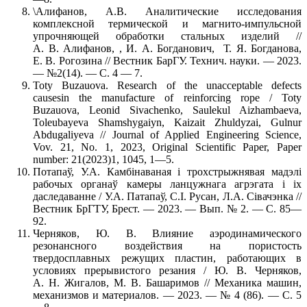
\Алифанов, А.В. Аналитические исследования
комплексной термической и магнито-импульсной
упрочняющей обработки стальных изделий //
А. В. Алифанов, , И. А. Богданович, Т. Я. Богданова,
Е. В. Рогозина // Вестник БарГУ. Технич. науки. — 2023.
— №2(14). — С. 4 — 7.
Toty Buzauova. Research of the unacceptable defects
causesin the manufacture of reinforcing rope / Toty
Buzauova, Leonid Sivachenko, Saulekul Aizhambaeva,
Toleubayeva Shamshygaiyn, Kaizait Zhuldyzai, Gulnur
Abdugaliyeva // Journal of Applied Engineering Science,
Vov. 21, No. 1, 2023, Original Scientific Paper, Paper
number: 21(2023)1, 1045, 1—5.
Потапаў, У.А. Камбінаваная і трохстрыжнявая мадэлі
рабочых органаў камеры ланцужнага агрэгата і іх
даследаванне / У.А. Патапаў, С.І. Русан, Л.А. Сівачэнка //
Вестник БрГТУ, Брест. — 2023. — Вып. № 2. — С. 85—
92.
Черняков, Ю. В. Влияние аэродинамического
резонансного воздействия на пористость
твердосплавных режущих пластин, работающих в
условиях прерывистого резания / Ю. В. Черняков,
А. Н. Жигалов, М. В. Башаримов // Механика машин,
механизмов и материалов. — 2023. — № 4 (86). — С. 5