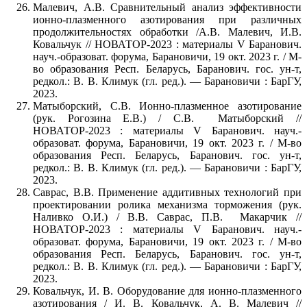
Малевич, А.В. Сравнительный анализ эффективности
ионно-плазменного азотирования при различных
продолжительностях обработки /А.В. Малевич, И.В.
Ковальчук // НОВАТОР-2023 : материалы V Баранович.
науч.-образоват. форума, Барановичи, 19 окт. 2023 г. / М-
во образования Респ. Беларусь, Баранович. гос. ун-т,
редкол.: В. В. Климук (гл. ред.). — Барановичи : БарГУ,
2023.
Матыборский, С.В. Ионно-плазменное азотирование
(рук. Рогозина Е.В.) / С.В. Матыборский //
НОВАТОР-2023 : материалы V Баранович. науч.-
образоват. форума, Барановичи, 19 окт. 2023 г. / М-во
образования Респ. Беларусь, Баранович. гос. ун-т,
редкол.: В. В. Климук (гл. ред.). — Барановичи : БарГУ,
2023.
Саврас, В.В. Применение аддитивных технологий при
проектировании ролика механизма торможения (рук.
Наливко О.И.) / В.В. Саврас, П.В. Макарчик //
НОВАТОР-2023 : материалы V Баранович. науч.-
образоват. форума, Барановичи, 19 окт. 2023 г. / М-во
образования Респ. Беларусь, Баранович. гос. ун-т,
редкол.: В. В. Климук (гл. ред.). — Барановичи : БарГУ,
2023.
Ковальчук, И. В. Оборудование для ионно-плазменного
азотирования / И. В. Ковальчук, А. В. Малевич //