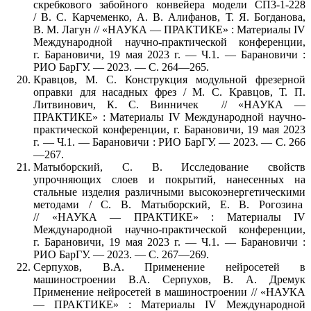
скребкового забойного конвейера модели СП3-1-228
/ В. С. Карчеменко, А. В. Алифанов, Т. Я. Богданова,
В. М. Лагун // «НАУКА — ПРАКТИКЕ» : Материалы IV
Международной научно-практической конференции,
г. Барановичи, 19 мая 2023 г. — Ч.1. — Барановичи :
РИО БарГУ. — 2023. — С. 264—265.
Кравцов, М. С. Конструкция модульной фрезерной
оправки для насадных фрез / М. С. Кравцов, Т. П.
Литвинович, К. С. Винничек // «НАУКА —
ПРАКТИКЕ» : Материалы IV Международной научно-
практической конференции, г. Барановичи, 19 мая 2023
г. — Ч.1. — Барановичи : РИО БарГУ. — 2023. — С. 266
—267.
Матыборский, С. В. Исследование свойств
упрочняющих слоев и покрытий, нанесенных на
стальные изделия различными высокоэнергетическими
методами / С. В. Матыборский, Е. В. Рогозина
// «НАУКА — ПРАКТИКЕ» : Материалы IV
Международной научно-практической конференции,
г. Барановичи, 19 мая 2023 г. — Ч.1. — Барановичи :
РИО БарГУ. — 2023. — С. 267—269.
Серпухов, В.А. Применение нейросетей в
машиностроении В.А. Серпухов, В. А. Дремук
Применение нейросетей в машиностроении // «НАУКА
— ПРАКТИКЕ» : Материалы IV Международной