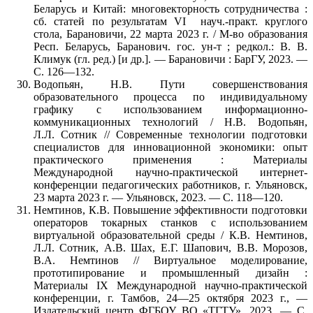
Беларусь и Китай: многовекторность сотрудничества :
сб. статей по результатам VI науч.-практ. круглого
стола, Барановичи, 22 марта 2023 г. / М-во образования
Респ. Беларусь, Баранович. гос. ун-т ; редкол.: В. В.
Климук (гл. ред.) [и др.]. — Барановичи : БарГУ, 2023. —
С. 126—132.
Водопьян, Н.В. Пути совершенствования
образовательного процесса по индивидуальному
графику с использованием информационно-
коммуникационных технологий / Н.В. Водопьян,
Л.Л. Сотник // Современные технологии подготовки
специалистов для инновационной экономики: опыт
практического применения : Материалы
Международной научно-практической интернет-
конференции педагогических работников, г. Ульяновск,
23 марта 2023 г. — Ульяновск, 2023. — С. 118—120.
Немтинов, К.В. Повышение эффективности подготовки
операторов токарных станков с использованием
виртуальной образовательной среды / К.В. Немтинов,
Л.Л. Сотник, А.В. Шах, Е.Г. Шапович, В.В. Морозов,
В.А. Немтинов // Виртуальное моделирование,
прототипирование и промышленный дизайн :
Материалы IX Международной научно-практической
конференции, г. Тамбов, 24—25 октября 2023 г., —
Издательский центр ФГБОУ ВО «ТГТУ», 2023. — С.