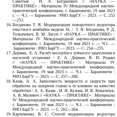
Самотыя , И. А. Богданович // «НАУКА —
ПРАКТИКЕ» : Материалы IV Международной научно-
практической конференции, г. Барановичи, 19 мая 2023
г. — Ч.1. — Барановичи : РИО БарГУ. — 2023. — С. 252
—253.
Богданова Т. Я. Модернизация поворотного редуктора
очистного комбайна модели SL / Т. Я. Богданова, Р. Д.
Толкачевич, В. М. Лагун // «НАУКА — ПРАКТИКЕ» :
Материалы IV Международной научно-практической
конференции, г. Барановичи, 19 мая 2023 г. — Ч.1. —
Барановичи : РИО БарГУ. — 2023. — С. 254—255.
Дерман, Е. А. Расчёт косозубого зубчатого зацепления в
насосной установке / Е. А. Дерман, В. И. Редько
// «НАУКА — ПРАКТИКЕ» : Материалы IV
Международной научно-практической конференции,
г. Барановичи, 19 мая 2023 г. — Ч.1. — Барановичи :
РИО БарГУ. — 2023. — С. 257—260.
Казак, А. А. Зависимость мощности и скорости при
обработке на лазерном станке и ее влияние на качество
обработки / А. А. Казак , И. И. Кузьма, И. В. Ковальчук,
А. В. Малевич // «НАУКА — ПРАКТИКЕ» : Материалы
IV Международной научно-практической конференции,
г. Барановичи, 19 мая 2023 г. — Ч.1. — Барановичи :
РИО БарГУ. — 2023. — С. 262—264.
Карчеменко, В. С. Способ модернизации редуктора