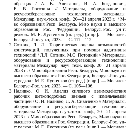
образцах / А. В. Алифанов, И. А. Богданович,
Е. В. Рогозина // Материалы, оборудование и
ресурсосберегающие технологии: материалы
Междунар. науч.-техн. конф., 20—21 апреля 2023 г. / М-
во образования Респ. Беларусь, М-во науки и высшего
образования Рос. Федерации, Белорус.-Рос. ун-т;
редкол.: М. Е. Лустенков (гл. ред.) [и др.]. — Могилев:
Белорус.-Рос. ун-т, 2023. — С. 111—112.
Сотник, Л. Л. Теоретическая оценка возможностей
конструкций, полученных при помощи аддитивны
технологий / Л.Л. Сотник, М.С. Потоцкий // Материалы,
оборудование и ресурсосберегающие технологии:
материалы Междунар. науч.-техн. конф, 20—21 апреля
2023 г.. / М-во образования Респ. Беларусь, М-во науки и
высшего образования Рос. Федерации, Белорус.-Рос. ун-
т; редкол.: М. Е. Лустенков (гл. ред.) [и др.]. — Могилев:
Белорус.-Рос. ун-т, 2023. — С. 105—106.
Наливко, О. И. Анализ силового взаимодействия
рабочих щеткоподобных звеньев с измельчаемой
частицей / О. И. Наливко, Л. А. Сиваченко // Материалы,
оборудование и ресурсосберегающие технологии:
материалы Междунар. науч.-техн. конф., 20—21 апреля
2023 г. / М-во образования Респ. Беларусь, М-во науки и
высшего образования Рос. Федерации, Белорус.-Рос. ун-
т; редкол.: М. Е. Лустенков (гл. ред.) [и др.]. — Могилев: