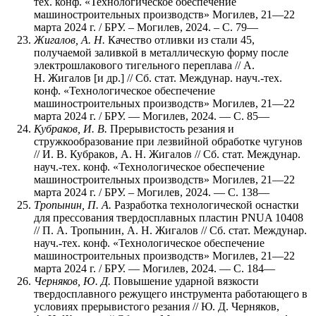
тех. конф. «Технологическое обеспечение
машиностроительных производств» Могилев, 21—22
марта 2024 г. / БРУ. – Могилев, 2024. – С. 79—
Жигалов, А. Н.
Качество отливки из стали 45,
получаемой заливкой в металлическую форму после
электрошлакового тигельного переплава // А.
Н. Жигалов [и др.] // Сб. стат. Междунар. науч.-тех.
конф. «Технологическое обеспечение
машиностроительных производств» Могилев, 21—22
марта 2024 г. / БРУ. — Могилев, 2024. — С. 85—
Кубраков, И. В.
Прерывистость резания и
стружкообразование при лезвийной обработке чугунов
// И. В. Кубраков, А. Н. Жигалов // Сб. стат. Междунар.
науч.-тех. конф. «Технологическое обеспечение
машиностроительных производств» Могилев, 21—22
марта 2024 г. / БРУ. – Могилев, 2024. — С. 138—
Тропынин, П. А.
Разработка технологической оснастки
для прессования твердосплавных пластин PNUA 10408
// П. А. Тропынин, А. Н. Жигалов // Сб. стат. Междунар.
науч.-тех. конф. «Технологическое обеспечение
машиностроительных производств» Могилев, 21—22
марта 2024 г. / БРУ. — Могилев, 2024. — С. 184—
Черняков, Ю. Д.
Повышение ударной вязкости
твердосплавного режущего инструмента работающего в
условиях прерывистого резания // Ю. Д. Черняков,