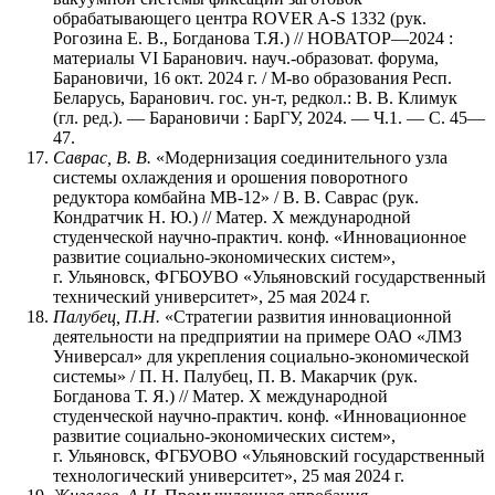
обрабатывающего центра ROVER A-S 1332 (рук.
Рогозина Е. В., Богданова Т.Я.) // НОВАТОР—2024 :
материалы VI Баранович. науч.-образоват. форума,
Барановичи, 16 окт. 2024 г. / М-во образования Респ.
Беларусь, Баранович. гос. ун-т, редкол.: В. В. Климук
(гл. ред.). — Барановичи : БарГУ, 2024. — Ч.1. — С. 45—
47.
Саврас, В. В.
«Модернизация соединительного узла
системы охлаждения и орошения поворотного
редуктора комбайна МВ-12» / В. В. Саврас (рук.
Кондратчик Н. Ю.) // Матер. X международной
студенческой научно-практич. конф. «Инновационное
развитие социально-экономических систем»,
г. Ульяновск, ФГБОУВО «Ульяновский государственный
технический университет», 25 мая 2024 г.
Палубец, П.Н.
«Стратегии развития инновационной
деятельности на предприятии на примере ОАО «ЛМЗ
Универсал» для укрепления социально-экономической
системы» / П. Н. Палубец, П. В. Макарчик (рук.
Богданова Т. Я.) // Матер. Х международной
студенческой научно-практич. конф. «Инновационное
развитие социально-экономических систем»,
г. Ульяновск, ФГБУОВО «Ульяновский государственный
технологический университет», 25 мая 2024 г.