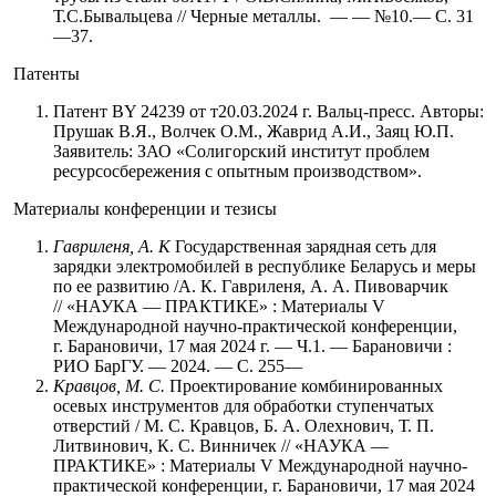
Т.С.Бывальцева // Черные металлы. — — №10.— С. 31
—37.
Патенты
Патент BY 24239 от т20.03.2024 г. Вальц-пресс. Авторы:
Прушак В.Я., Волчек О.М., Жаврид А.И., Заяц Ю.П.
Заявитель: ЗАО «Солигорский институт проблем
ресурсосбережения с опытным производством».
Материалы конференции и тезисы
Гавриленя, А. К
Государственная зарядная сеть для
зарядки электромобилей в республике Беларусь и меры
по ее развитию /А. К. Гавриленя, А. А. Пивоварчик
// «НАУКА — ПРАКТИКЕ» : Материалы V
Международной научно-практической конференции,
г. Барановичи, 17 мая 2024 г. — Ч.1. — Барановичи :
РИО БарГУ. — 2024. — С. 255—
Кравцов, М. С.
Проектирование комбинированных
осевых инструментов для обработки ступенчатых
отверстий / М. С. Кравцов, Б. А. Олехнович, Т. П.
Литвинович, К. С. Винничек // «НАУКА —
ПРАКТИКЕ» : Материалы V Международной научно-
практической конференции, г. Барановичи, 17 мая 2024