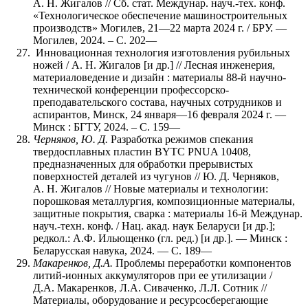
А. Н. Жигалов // Сб. стат. Междунар. науч.-тех. конф.
«Технологическое обеспечение машиностроительных
производств» Могилев, 21—22 марта 2024 г. / БРУ. —
Могилев, 2024. – С. 202—
Инновационная технология изготовления рубильных
ножей / А. Н. Жигалов [и др.] // Лесная инженерия,
материаловедение и дизайн : материалы 88-й научно-
технической конференции профессорско-
преподавательского состава, научных сотрудников и
аспирантов, Минск, 24 января—16 февраля 2024 г. —
Минск : БГТУ, 2024. – С. 159—
Черняков, Ю. Д.
Разработка режимов спекания
твердосплавных пластин BYTC PNUA 10408,
предназначенных для обработки прерывистых
поверхностей деталей из чугунов // Ю. Д. Черняков,
А. Н. Жигалов // Новые материалы и технологии:
порошковая металлургия, композиционные материалы,
защитные покрытия, сварка : материалы 16-й Междунар.
науч.-техн. конф. / Нац. акад. наук Беларуси [и др.];
редкол.: А.Ф. Ильющенко (гл. ред.) [и др.]. — Минск :
Беларусская навука, 2024. — С. 189—
Макаренков, Д.А.
Проблемы переработки компонентов
литий-ионных аккумуляторов при ее утилизации /
Д.А. Макаренков, Л.А. Сиваченко, Л.Л. Сотник //
Материалы, оборудование и ресурсосберегающие