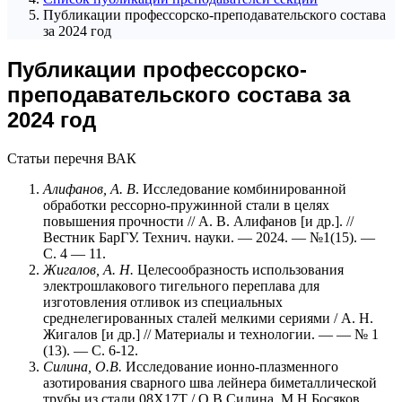
Публикации профессорско-преподавательского состава
за 2024 год
Публикации профессорско-
преподавательского состава за
2024 год
Статьи перечня ВАК
Алифанов, А.
В
. Исследование комбинированной
обработки рессорно-пружинной стали в целях
повышения прочности // А. В. Алифанов [и др.]. //
Вестник БарГУ. Технич. науки. — 2024. — №1(15). —
С. 4 — 11.
Жигалов, А. Н.
Целесообразность использования
электрошлакового тигельного переплава для
изготовления отливок из специальных
среднелегированных сталей мелкими сериями / А. Н.
Жигалов [и др.] // Материалы и технологии. — — № 1
(13). — С. 6-12.
Силина, О.В.
Исследование ионно-плазменного
азотирования сварного шва лейнера биметаллической
трубы из стали 08Х17Т / О.В.Силина, М.Н.Босяков,