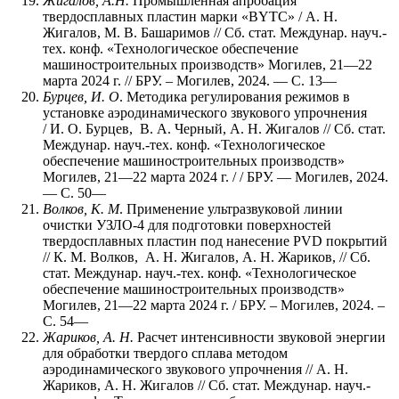
Жигалов, А.Н.
Промышленная апробация
твердосплавных пластин марки «BYTC» / А. Н.
Жигалов, М. В. Башаримов // Сб. стат. Междунар. науч.-
тех. конф. «Технологическое обеспечение
машиностроительных производств» Могилев, 21—22
марта 2024 г. // БРУ. – Могилев, 2024. — С. 13—
Бурцев, И. О
. Методика регулирования режимов в
установке аэродинамического звукового упрочнения
/ И. О. Бурцев, В. А. Черный, А. Н. Жигалов // Сб. стат.
Междунар. науч.-тех. конф. «Технологическое
обеспечение машиностроительных производств»
Могилев, 21—22 марта 2024 г. / / БРУ. — Могилев, 2024.
— С. 50—
Волков, К. М
. Применение ультразвуковой линии
очистки УЗЛО-4 для подготовки поверхностей
твердосплавных пластин под нанесение РVD покрытий
// К. М. Волков, А. Н. Жигалов, А. Н. Жариков, // Сб.
стат. Междунар. науч.-тех. конф. «Технологическое
обеспечение машиностроительных производств»
Могилев, 21—22 марта 2024 г. / БРУ. – Могилев, 2024. –
С. 54—
Жариков, А. Н.
Расчет интенсивности звуковой энергии
для обработки твердого сплава методом
аэродинамического звукового упрочнения // А. Н.
Жариков, А. Н. Жигалов // Сб. стат. Междунар. науч.-