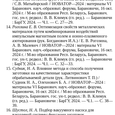
/ С.В. Матыборский // НОВАТОР—2024 : материалы VI
Баранович. науч.-образоват. форума, Барановичи, 16 окт.
2024 г. / М-во образования Респ. Беларусь, Баранович.
гос. ун-т, редкол.: В. В. Климук (гл. ред.). — Барановичи
: БарГУ, 2024. — Ч.1. — С. 27—29.
Рогозина Е. В.
Оптимизация свойств металлических
материалов путем комбинирования воздействий
импульсным магнитным полем и ионно-плазменного
азотирования (рук. Богданович И.А.) / Е. В. Рогозина,
А. В. Малевич // НОВАТОР—2024 : материалы VI
Баранович. науч.-образоват. форума, Барановичи, 16 окт.
2024 г. / М-во образования Респ. Беларусь, Баранович.
гос. ун-т, редкол.: В. В. Климук (гл. ред.). — Барановичи
: БарГУ, 2024. — Ч.1. — С. 32—33.
Судник, Н. А.
Влияние метода и способа получения
заготовки на качественные характеристики
обрабатываемой детали (рук. Литвинович Т. П.) /
Судник Н. А., Олехнович Б. А. // НОВАТОР—2024 :
материалы VI Баранович. науч.-образоват. форума,
Барановичи, 16 окт. 2024 г. / М-во образования Респ.
Беларусь, Баранович. гос. ун-т, редкол.: В. В. Климук
(гл. ред.). — Барановичи : БарГУ, 2024. — Ч.1. — С. 38—
39.
Шустол, Н. А.
Подбор вакуумного насоса для
вакуумной системы фиксации заготовок