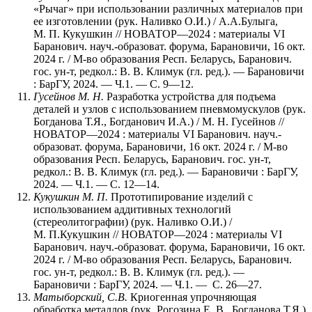
«Рычаг» при использовании различных материалов при
ее изготовлении (рук. Наливко О.И.) / А.А.Булыга,
М. П. Кукушкин // НОВАТОР—2024 : материалы VI
Баранович. науч.-образоват. форума, Барановичи, 16 окт.
2024 г. / М-во образования Респ. Беларусь, Баранович.
гос. ун-т, редкол.: В. В. Климук (гл. ред.). — Барановичи
: БарГУ, 2024. — Ч.1. — С. 9—12.
Гусейнов М. Н.
Разработка устройства для подъема
деталей и узлов с использованием пневмомускулов (рук.
Богданова Т.Я., Богданович И.А.) / М. Н. Гусейнов //
НОВАТОР—2024 : материалы VI Баранович. науч.-
образоват. форума, Барановичи, 16 окт. 2024 г. / М-во
образования Респ. Беларусь, Баранович. гос. ун-т,
редкол.: В. В. Климук (гл. ред.). — Барановичи : БарГУ,
2024. — Ч.1. — С. 12—14.
Кукушкин М. П.
Прототипирование изделий с
использованием аддитивных технологий
(стереолитографии) (рук. Наливко О.И.) /
М. П.Кукушкин // НОВАТОР—2024 : материалы VI
Баранович. науч.-образоват. форума, Барановичи, 16 окт.
2024 г. / М-во образования Респ. Беларусь, Баранович.
гос. ун-т, редкол.: В. В. Климук (гл. ред.). —
Барановичи : БарГУ, 2024. — Ч.1. — С. 26—27.
Матыборский, С.В.
Криогенная упрочняющая
обработка металлов (рук. Рогозина Е. В., Богданова Т.Я.)