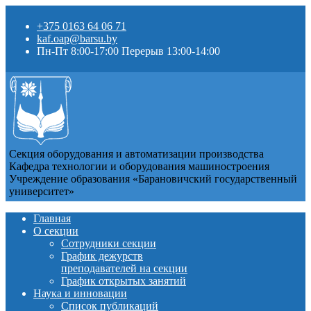
+375 0163 64 06 71
kaf.oap@barsu.by
Пн-Пт 8:00-17:00 Перерыв 13:00-14:00
Секция оборудования и автоматизации производства
Кафедра технологии и оборудования машиностроения
Учреждение образования «Барановичский государственный
университет»
Главная
О секции
Сотрудники секции
График дежурств
преподавателей на секции
График открытых занятий
Наука и инновации
Список публикаций