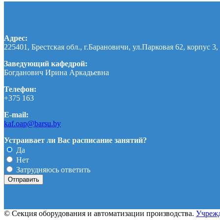
Адрес:
225401, Брестская обл., г.Барановичи, ул.Парковая 62, корпус 3, 
Заведующий кафедрой:
Богданович Ирина Аркадьевна
Телефон:
+375 163
E-mail:
kaf.oap@barsu.by
Устраивает ли Вас расписание занятий?
Да
Нет
Затрудняюсь ответить
© Секция оборудования и автоматизации производства.
Учрежд