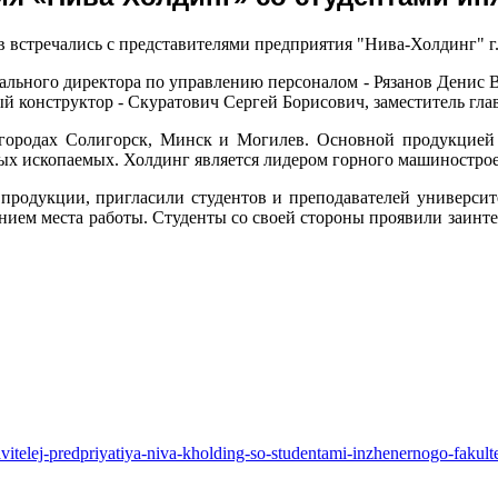
ов встречались с представителями предприятия "Нива-Холдинг" г
ального директора по управлению персоналом - Рязанов Денис В
й конструктор - Скуратович Сергей Борисович, заместитель гла
 городах Солигорск, Минск и Могилев. Основной продукцией 
х ископаемых. Холдинг является лидером горного машинострое
продукции, пригласили студентов и преподавателей университ
нием места работы. Студенты со своей стороны проявили заинте
stavitelej-predpriyatiya-niva-kholding-so-studentami-inzhenernogo-faku