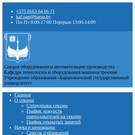
+375 0163 64 06 71
kaf.oap@barsu.by
Пн-Пт 8:00-17:00 Перерыв 13:00-14:00
Секция оборудования и автоматизации производства
Кафедра технологии и оборудования машиностроения
Учреждение образования «Барановичский государственный
университет»
Главная
О секции
Сотрудники секции
График дежурств
преподавателей на секции
График открытых занятий
Наука и инновации
Список публикаций