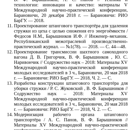
технологии: инновации и качество: материалы V
Международной научно-практической конференции,
Барановичи, 20 декабря 2018 г. — Барановичи: РИО
БарГУ. — 2018.
Проектирование штангового транспортёра для удаления
стружки из цеха с целью снижения его энергоёмкости /
Федосов Н.М., Барышников И.Ф. // Инженер–механик.
Республиканский межотраслевой производственно-
практический журнал. — №1(78). — 2018. — С. 44—48.
Проектирование трансмиссии шахтного самоходного
вагона Д. В. Григорчик, В. Ф. Барышников , Ю. С.
Наривончик // Содружество наук – 2018: Материалы XV
Международной научно-практической конференции
молодых исследователей в 3 ч., Барановичи, 20 мая 2018
г. — Барановичи: РИО БарГУ. — 2018, Ч. 2. — С.
Разработка конструкции штангового транспортёра для
уборки стружки
/
Р. С. Жуковский , В. Ф. Барышников //
Содружество наук – 2018: Материалы XV
Международной научно-практической конференции
молодых исследователей в 3 ч., Барановичи, 20 мая 2018
г. — Барановичи: РИО БарГУ. — 2018, Ч. 2. — С.
Модернизация рабочего органа штангового
транспортёра / А. С. Панов, В. Ф. Барышников //
Материалы XV Международной научно-практической