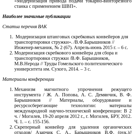
«Модернизация привода подачи токарно-винторезного
станка с применением ШВП».
Наиболее значимые публикации
Статьи перечня ВАК
Модернизация штанговых скребковых конвейеров для
транспортировки стружки». /В.Ф.Барышников //
Инженер-механик, № 2 (67). Апрель-июнь 2015 г. – 6 с.
Модернизация скребкового конвейера для сбора и
транспортировки стружки /В.Ф. Барышников,
М.В.Нерода // Труды Гомельского политехнического
университета им. Сухого, 2014. – 3 с.
Материалы конференции
Механизм магнитного упрочнения режущего
инструмента / Ж. А. Попова, А. С. Демянчик, В. Ф.
Барышников // Материалы, оборудование и
ресурсосберегающие технологии: материалы
международной научно-технической конференции: В 2
ч. / Могилев, 19-20 апреля 2012 г., г. Могилев, БРУ, 2012.
Ч. 1. – с. 155-156.
Скреперный конвейер для удаления органических
отходов/ Азарчик С. А., Барышников В.Ф. (рук.)//