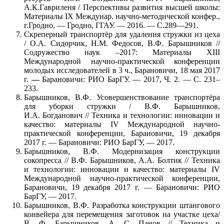
А.К.Гавриленя / Перспективы развития высшей школы:
Материалы IX Междунар. научно-методической конфер.,
г.Гродно, — Гродно, ГГАУ. — 2016. — С.289—291.
Скреперный транспортёр для удаления стружки из цеха
/ О.А. Сидорчик, Н.М. Федосов, В.Ф. Барышников //
Содружество наук –2017: Материалы XIII
Международной научно-практической конференции
молодых исследователей в 3 ч., Барановичи, 18 мая 2017
г.
—
Барановичи: РИО БарГУ. — 2017, Ч. 2. — С. 231–
233.
Барышников, В.Ф. Усовершенствование транспортёра
для уборки стружки / В.Ф. Барышников,
И.А. Богданович // Техника и технологии: инновации и
качество: материалы IV Международной научно-
практической конференции, Барановичи, 19 декабря
2017 г. — Барановичи: РИО БарГУ, — 2017.
Барышников, В.Ф. Модернизация конструкции
сокопресса // В.Ф. Барышников, А.А. Болтик // Техника
и технологии: инновации и качество: материалы IV
Международной научно-практической конференции,
Барановичи, 19 декабря 2017 г. — Барановичи: РИО
БарГУ, — 2017.
Барышников, В.Ф. Разработка конструкции штангового
конвейера для перемещения заготовок на участке цеха/
В. Ф. Барышников, А. С. Панов // Техника и