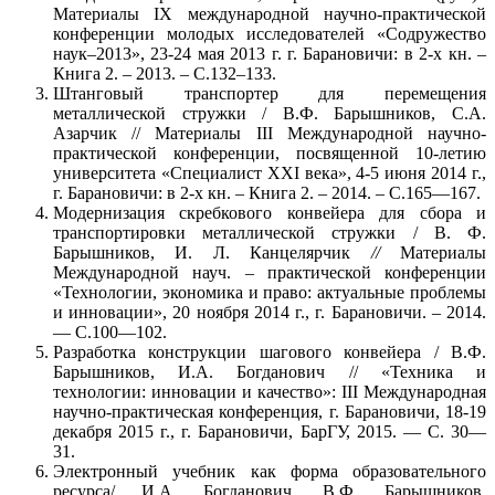
Материалы IХ международной научно-практической
конференции молодых исследователей «Содружество
наук–2013», 23-24 мая 2013 г. г. Барановичи: в 2-х кн. –
Книга 2. – 2013. – С.132–133.
Штанговый транспортер для перемещения
металлической стружки / В.Ф. Барышников, С.А.
Азарчик // Материалы III Международной научно-
практической конференции, посвященной 10-летию
университета «Специалист XXI века», 4-5 июня 2014 г.,
г. Барановичи: в 2-х кн. – Книга 2. – 2014. – С.165—167.
Модернизация скребкового конвейера для сбора и
транспортировки металлической стружки / В. Ф.
Барышников, И. Л. Канцелярчик
//
Материалы
Международной науч. – практической конференции
«Технологии, экономика и право: актуальные проблемы
и инновации», 20 ноября 2014 г., г. Барановичи. – 2014.
— С.100—102.
Разработка конструкции шагового конвейера / В.Ф.
Барышников, И.А. Богданович // «Техника и
технологии: инновации и качество»: III Международная
научно-практическая конференция, г. Барановичи, 18-19
декабря 2015 г., г. Барановичи, БарГУ, 2015. — С. 30—
31.
Электронный учебник как форма образовательного
ресурса/ И.А. Богданович, В.Ф. Барышников,