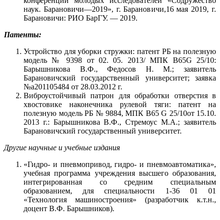
конференции молодых исследователей «Содружество
наук. Барановичи––2019», г. Барановичи,16 мая 2019, г.
Барановичи: РИО БарГУ. — 2019.
Патенты:
Устройство для уборки стружки: патент РБ на полезную
модель № 9398 от 02. 05. 2013/ МПК B65G 25/10:
Барышникова В.Ф., Федосов Н. М.; заявитель
Барановичский государственный университет; заявка
№a201105484 от 28.03.2012 г.
Виброустойчивый патрон для обработки отверстия в
хвостовике наконечника рулевой тяги: патент на
полезную модель РБ № 9884, МПК В65 G 25/10от 15.10.
2013 г.: Барышникова В.Ф., Стремоус М.А.; заявитель
Барановичский государственный университет.
Другие научные и учебные издания
«Гидро- и пневмопривод, гидро- и пневмоавтоматика»,
учебная программа учреждения высшего образования,
интегрированная со средним специальным
образованием, для специальности 1-36 01 01
«Технология машиностроения» (разработчик к.т.н.,
доцент В.Ф. Барышников).