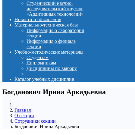
Студенческий научно-
исследовательский кружок
«Аддитивных технологий»
Новости и объявления
Материально-техническая база
Информация о лаборатории
секции
Информация о филиале
секции
Учебно-методические материалы
Студентам
Дипломникам
Дисциплины по выбору
Каталог учебных дисциплин
Богданович Ирина Аркадьевна
Главная
О секции
Сотрудники секции
Богданович Ирина Аркадьевна