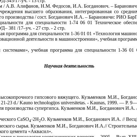
-345/17-уч. - 13 стр.
/ А.В. Алифанов, Н.М. Федосов, И.А. Богданович. – Барановичи:
учреждения высшего образования, интегрированная со средни
 производства / сост. Богданович И.А. – Барановичи: РИО БарГУ,
альности для специальности 1-74 06 01 Техническое обеспеч
 381 /17–уч. - 27 стр. - 2 стр.
я программа для специальности 1-36 01 01 «Технология машиност
овационной деятельности в машиностроении», учебная программ
 системами», учебная программа для специальности 1-36 01 0
Научная деятельность
ысокопрочного гипсового вяжущего. Кузьменков М.И., Богданович 
21-23 d./ Kauno technologijos universitetas. - Kaunas, 1999. — P. 9—1
 производства супергипса. Кузьменков М.И., Богданович И.А. // 
ического СаSO
·2Н
О. Кузьменков М.И., Богданович И.А. // Весці А
4
2
кого сырья. Кузьменков М.И., Богданович И.А.// Строительные м
ского цемента «Аквасил».
имия и технология неорганических веществ. – 2005. – Вып. ХIII. 