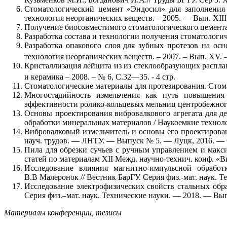
Стоматологический цемент «Эндосил» для заполнения 
технология неорганических веществ. – 2005. –– Вып. ХIII. 
Получение биосовместимого стоматологического цемента. Ку
Разработка состава и технологии получения стоматологиче
Разработка опакового слоя для зубных протезов на ос
технология неорганических веществ. – 2007. – Вып. ХV. – 
Кристаллизация лейцита из из стеклообразующих распла
и керамика – 2008. – № 6, С.32—35. - 4 стр.
Стоматологические материалы для протезирования. Стомат
Многостадийность измельчения как путь повышения
эффективности ролико-кольцевых мельниц центробежного т
Основы проектирования вибровалкового агрегата для д
обработки минеральных материалов / Наукоемкие технолог
Вибровалковый измельчитель и основы его проектировани
науч. трудов. — ЛНТУ. — Выпуск № 5. — Луцк, 2016. — С
Пила для обрезки сучьев с ручным управлением и мак
статей по материалам ХII Межд. научно-технич. конф. «В
Исследование влияния магнитно-импульсной обработ
В.В Малеронок // Вестник БарГУ. Серия физ.-мат. наук. 
Исследование электрофизических свойств стальных обра
Серия физ.–мат. наук. Технические науки. — 2018. — Вы
Материалы конференции, тезисы