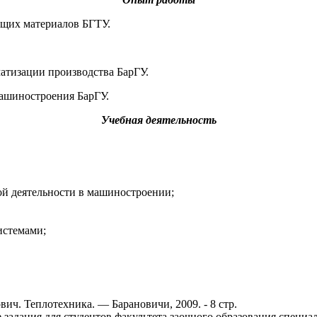
ущих материалов БГТУ.
матизации производства БарГУ.
машиностроения БарГУ.
Учебная деятельность
й деятельности в машиностроении;
истемами;
вич. Теплотехника. — Барановичи, 2009. - 8 стр.
 задания для студентов факультета заочного образования специа