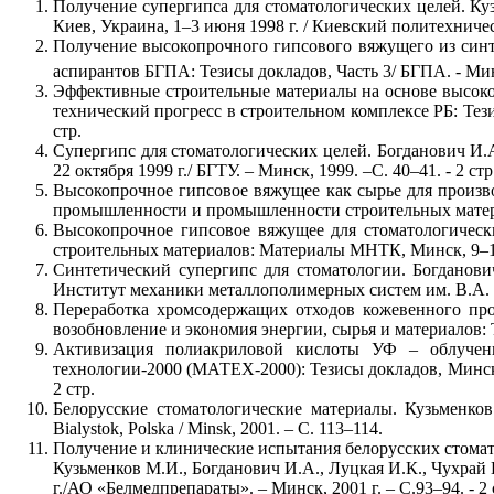
Получение супергипса для стоматологических целей. Куз
Киев, Украина, 1–3 июня 1998 г. / Киевский политехническ
Получение высокопрочного гипсового вяжущего из син
аспирантов БГПА: Тезисы докладов, Часть 3/ БГПА. - Минск
Эффективные строительные материалы на основе высокопр
технический прогресс в строительном комплексе РБ: Тези
стр.
Супергипс для стоматологических целей. Богданович И
22 октября 1999 г./ БГТУ. – Минск, 1999. –С. 40–41. - 2 стр
Высокопрочное гипсовое вяжущее как сырье для произво
промышленности и промышленности строительных материал
Высокопрочное гипсовое вяжущее для стоматологическ
строительных материалов: Материалы МНТК, Минск, 9–10 но
Синтетический супергипс для стоматологии. Богданови
Институт механики металлополимерных систем им. В.А. Бел
Переработка хромсодержащих отходов кожевенного прои
возобновление и экономия энергии, сырья и материалов: Т
Активизация полиакриловой кислоты УФ – облучени
технологии-2000 (МАТЕХ-2000): Тезисы докладов, Минск, 
2 стр.
Белорусские стоматологические материалы. Кузьменков М.
Bialystok, Polska / Minsk, 2001. – С. 113–114.
Получение и клинические испытания белорусских стомат
Кузьменков М.И., Богданович И.А., Луцкая И.К., Чухрай 
г./АО «Белмедпрепараты». – Минск, 2001 г. – С.93–94. - 2 