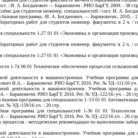
ст. : И. А. Богданович — Барановичи : РИО БарГУ, 2009. - 38 стр
обие для студентов инженер. специальностей / сост. И. А. Богда
азовая программа. /И. А. Богданович. — Барановичи:, 2010. - 12
аторных работ для студентов инженер. факультета: в 2 ч. / с
 специальности 1-27 01 01 «Экономика и организация производс
аторных работ для студентов инженер. факультета: в 2 ч. / с
 специальности 1-27 01 01 «Экономика и организация производс
сти 1-74 06 01 Техническое обеспечение процессов сельскохозяй
нной деятельности в машиностроении. Учебная программа для
ович И.А. – Барановичи: РИО БарГУ, 2016. Рег. № УД–111/16 уч. -
нной деятельности в машиностроении. Учебная программа дл
. – Барановичи: РИО БарГУ, 2016. Рег. № УД–122/16–уч. - 28 стр
 базовая программа для специальности 1–53 01 01 Автоматизаци
г. № УД–159/16 уч. - 20 стр.
бная программа для специальностей 1-36 01 01 Технология 
. – Барановичи: РИО БарГУ, 2016. Рег. № УД–222/16 уч. - 26 стр
процессов : методические рекомендации по выполнению лаборат
ой деятельности в машиностроении. Учебная программа для с