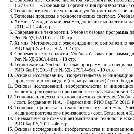
1-27 01 01 – «Экономика и организация производства» / со
Теплоэнергетические установки: учебно-методическое пос
Тепловые процессы в технологических системах. Учебная б
Химия. Методические рекомендации по выполнению лабор
2011. –Ч.1 - 48 стр.
Современные технологии. Учебная базовая программа для
Рег. № УД-62/11-баз. - 10 стр.
Химия. Методические рекомендации по выполнению лабор
РИО БарГУ, 2012. –Ч.2. - 62 стр.
Современные технологии. Учебная базовая программа для
Рег. № УД-280/14-баз. - 18 стр.
Теплотехника. Учебная базовая программа для специально
РИО БарГУ, 2014.Рег № УД- 279/14–баз. - 19 стр.
Основы исследований, изобретательства и инновацио
процессов и производств (по направлениям) / сост. Богдан
Основы исследований, изобретательства и инновацио
машиностроительного производства / сост. Богданович И.А
Тепловые процессы в технологических системах. Учебная
/ сост. Богданович И.А. – Барановичи: РИО БарГУ, 2016. Ре
Тепловые процессы в технологических системах. Уче
машиностроительного производства / сост. Богданович И.А
Пневматические схемы в автоматизации технологических 
РИО БарГУ, 2017. - 46 стр.
Основы исследований, изобретательства и инновационн