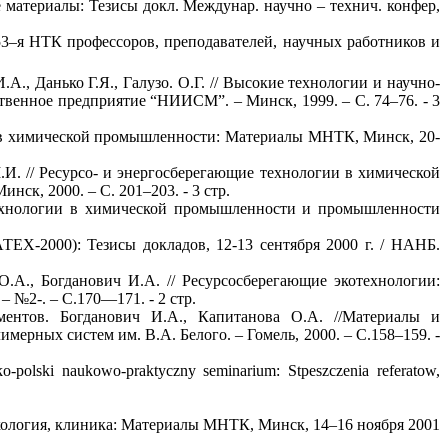
 материалы: Тезисы докл. Междунар. научно – технич. конфер,
 53–я НТК профессоров, преподавателей, научных работников и
, Данько Г.Я., Галузо. О.Г. // Высокие технологии и научно-
ственное предприятие “НИИСМ”. – Минск, 1999. – С. 74–76. - 3
в в химической промышленности: Материалы МНТК, Минск, 20-
И. // Ресурсо- и энергосберегающие технологии в химической
к, 2000. – С. 201–203. - 3 стр.
 технологии в химической промышленности и промышленности
ТЕХ-2000): Тезисы докладов, 12-13 сентября 2000 г. / НАНБ.
.А., Богданович И.А. // Ресурсосберегающие экотехнологии:
– №2-. – С.170—171. - 2 стр.
ентов. Богданович И.А., Капитанова О.А. //Материалы и
ерных систем им. В.А. Белого. – Гомель, 2000. – С.158–159. -
olski naukowo-praktyczny seminarium: Stpeszczenia referatow,
макология, клиника: Материалы МНТК, Минск, 14–16 ноября 2001