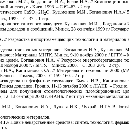
ьменков М.И., Богданович И.А., Белов И.А. // Композиционные
ий институт. - Киев, 1998. – С.62–63. - 2 стр.
тетического СаSO
·2Н
О. Кузьменков М.И., Богданович И.А.//
4
2
, 1999. – С. 37. - 1 стр.
очного гипсового вяжущего. Кузьменков М.И. , Богданович И.А.
сы докладов и сообщений, Минск, 28 сентября 1999 г./ Государ
.А. // Разработка импортозамещающих технологий и материало
.
дства отделочных материалов. Богданович И.А., Кузьменков М.
ов: Материалы МНТК, Минск, 9-10 ноября 2000 г. / БГТУ. – Минс
их целей. Богданович И.А. // Ресурсо-и энергосберегающие
ября 2000 г. / БГТУ. – Минск, 2000. – С. 203–204. - 2 стр.
ч И.А., Капитанова О.А. // Материалы и технологии-2000 (МА
ого. – Гомель, 2000.– С.159–160. - 2 стр.
зводства на фосфатное связующее. Бычек И.В., Капитанова О
езисы докладов, Гродно, 11-13 октября 2000 г. /НАНБ. – Гродно. 
ем для получения стоматологических пломбировочных цем
12–13 сентября 2000 г. /НАНБ. Институт механики металлополим
И., Богданович И.А., Луцкая И.К., Чухрай. И.Г.// Bialorusko-p
ологических материалов.
И.Г.// Новые лекарственные средства: синтез, технология, фар
стр.