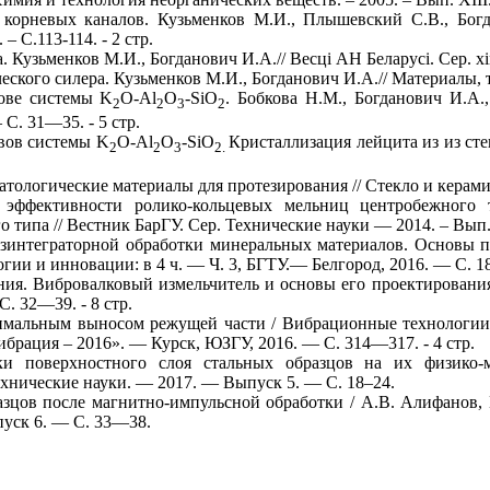
корневых каналов. Кузьменков М.И., Плышевский С.В., Богда
– С.113-114. - 2 стр.
зьменков М.И., Богданович И.А.// Весці АН Беларусі. Сер. хім. н
ского силера. Кузьменков М.И., Богданович И.А.// Материалы, тех
нове системы K
O-Al
O
-SiO
. Бобкова Н.М., Богданович И.А.
2
2
3
2
С. 31—35. - 5 стр.
вов системы K
O-Al
O
-SiO
Кристаллизация лейцита из из с
2
2
3
2.
ологические материалы для протезирования // Стекло и керамика
 эффективности ролико-кольцевых мельниц центробежного 
ипа // Вестник БарГУ. Сер. Технические науки — 2014. – Вып.2. 
езинтеграторной обработки минеральных материалов. Основы п
ии и инновации: в 4 ч. — Ч. 3, БГТУ.— Белгород, 2016. — С. 18
я. Вибровалковый измельчитель и основы его проектирования //
. 32—39. - 8 стр.
симальным выносом режущей части / Вибрационные технологии
ибрация – 2016». — Курск, ЮЗГУ, 2016. — С. 314—317. - 4 стр.
ки поверхностного слоя стальных образцов на их физико-м
Технические науки. — 2017. — Выпуск 5. — С. 18–24.
зцов после магнитно-импульсной обработки / А.В. Алифанов, И
пуск 6. — С. 33—38.