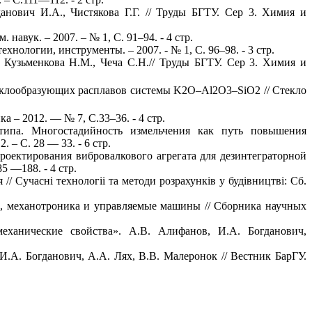
нович И.А., Чистякова Г.Г. // Труды БГТУ. Сер 3. Химия и
авук. – 2007. – № 1, С. 91–94. - 4 стр.
нологии, инструменты. – 2007. - № 1, С. 96–98. - 3 стр.
, Кузьменкова Н.М., Чеча С.Н.// Труды БГТУ. Сер 3. Химия и
теклообразующих расплавов системы K2O–Al2O3–SiO2 // Стекло
 – 2012. — № 7, С.33–36. - 4 стр.
типа. Многостадийность измельчения как путь повышения
– С. 28 — 33. - 6 стр.
роектирования вибровалкового агрегата для дезинтеграторной
5 —188. - 4 стр.
 Сучаснi технологii та методи розрахункiв у будiвництвi: Сб.
, механотроника и управляемые машины // Сборника научных
еханические свойства». А.В. Алифанов, И.А. Богданович,
.А. Богданович, А.А. Лях, В.В. Малеронок // Вестник БарГУ.