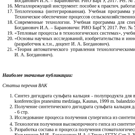
Богданович И.А. – Барановичи: РИО БарГУ, 2017. Рег. № УД
Металлорежущий инструмент: пособие к практич. работам 
Теплотехника (интегрированная). Учебная программа 
Техническое обеспечение процессов сельскохозяйственного
Современные технологии. Учебная программа для специ
Богданович И.А. – Барановичи: РИО БарГУ, 2017. Рег. № УД–
«Тепловые процессы в технологических системах», учебна
«Основы научных исследований, изобретательства и инн
(разработчик к.т.н., доцент И. А. Богданович).
«Теория автоматического управления технологическими
И. А. Богданович).
Наиболее значимые публикации:
Статьи перечня ВАК
Синтез дигидрата сульфата кальция - полупродукта для в
konferencijos pranesimu medziaga, Kaunas, 1999 m. balandzio 
Получение синтетического дигидрата сульфата кальция для
- 6 стр.
Исследование процесса получения супергипса из синтет
Технология получения высокопрочного гипса из синтетичес
Разработка состава и процесса получения стоматологиче
Кузьменков М.И., Богданович И.А.// Труды БГТУ. Сер 3. Х