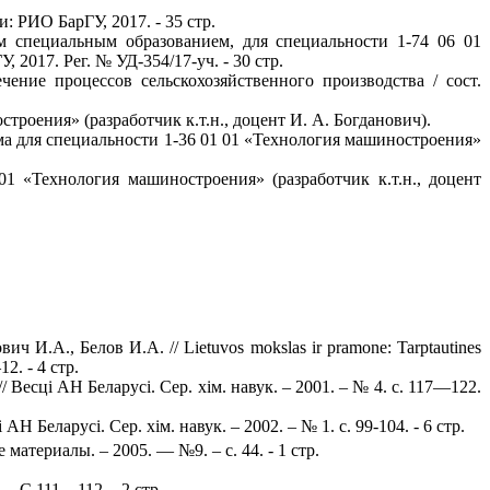
 РИО БарГУ, 2017. - 35 стр.
м специальным образованием, для специальности 1-74 06 01
 2017. Рег. № УД-354/17-уч. - 30 стр.
ение процессов сельскохозяйственного производства / сост.
роения» (разработчик к.т.н., доцент И. А. Богданович).
а для специальности 1-36 01 01 «Технология машиностроения»
1 «Технология машиностроения» (разработчик к.т.н., доцент
И.А., Белов И.А. // Lietuvos mokslas ir pramone: Tarptautines
2. - 4 стр.
Весці АН Беларусі. Сер. хім. навук. – 2001. – № 4. с. 117—122.
Н Беларусі. Сер. хім. навук. – 2002. – № 1. с. 99-104. - 6 стр.
атериалы. – 2005. — №9. – с. 44. - 1 стр.
– С.111—112. - 2 стр.