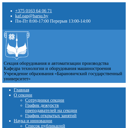
+375 0163 64 06 71
kaf.oap@barsu.by
Пн-Пт 8:00-17:00 Перерыв 13:00-14:00
Секция оборудования и автоматизации производства
Кафедра технологии и оборудования машиностроения
Учреждение образования «Барановичский государственный
университет»
Главная
О секции
Сотрудники секции
График дежурств
преподавателей на секции
График открытых занятий
Наука и инновации
Список публикаций