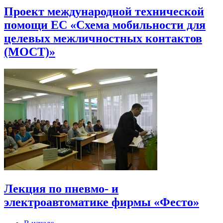
Проект международной технической
помощи ЕС «Схема мобильности для
целевых межличностных контактов
(МОСТ)»
Лекция по пневмо- и
электроавтоматике фирмы «Фесто»