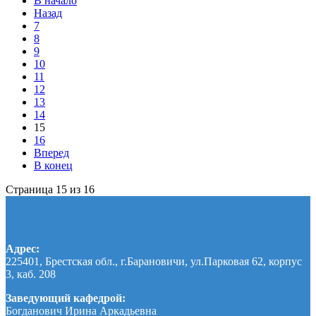
В начало
Назад
7
8
9
10
11
12
13
14
15
16
Вперед
В конец
Страница 15 из 16
Адрес:
225401, Брестская обл., г.Барановичи, ул.Парковая 62, корпус
3, каб. 208
Заведующий кафедрой:
Богданович Ирина Аркадьевна