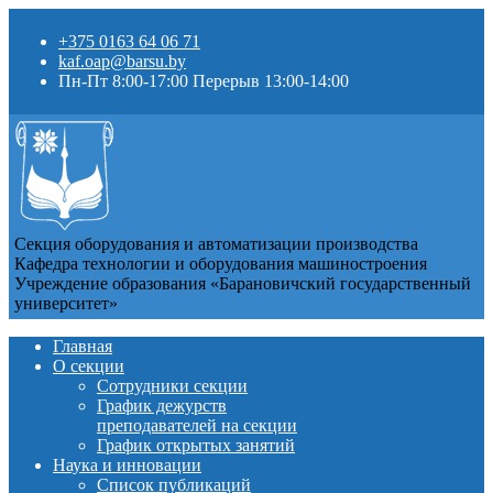
+375 0163 64 06 71
kaf.oap@barsu.by
Пн-Пт 8:00-17:00 Перерыв 13:00-14:00
Секция оборудования и автоматизации производства
Кафедра технологии и оборудования машиностроения
Учреждение образования «Барановичский государственный
университет»
Главная
О секции
Сотрудники секции
График дежурств
преподавателей на секции
График открытых занятий
Наука и инновации
Список публикаций