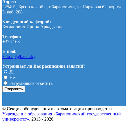
Адрес:
225401, Брестская обл., г.Барановичи, ул.Парковая 62, корпус
3, каб. 208
Заведующий кафедрой:
Богданович Ирина Аркадьевна
Телефон:
+375 163
E-mail:
kaf.oap@barsu.by
Устраивает ли Вас расписание занятий?
Да
Нет
Затрудняюсь ответить
© Секция оборудования и автоматизации производства.
Учреждение образования «Барановичский государственный
университет»
, 2013 - 2026